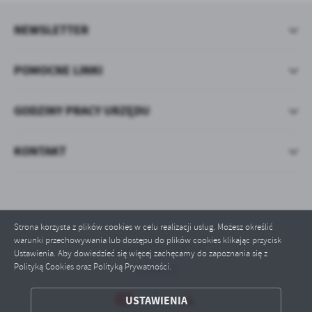
NEWSLETTER
POMOCNE LINKI
GODZINY PRACY URZĘDU
KONTAKT
Strona korzysta z plików cookies w celu realizacji usług. Możesz określić
warunki przechowywania lub dostępu do plików cookies klikając przycisk
Odwiedzin: 1274792
Ustawienia. Aby dowiedzieć się więcej zachęcamy do zapoznania się z
Polityką Cookies oraz Polityką Prywatności.
Online: 4
ZAPISZ WYBRANE
USTAWIENIA