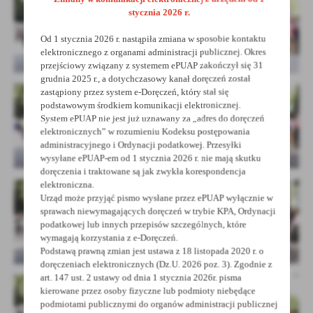
stycznia 2026 r.
Od 1 stycznia 2026 r. nastąpiła zmiana w sposobie kontaktu
elektronicznego z organami administracji publicznej. Okres
przejściowy związany z systemem ePUAP zakończył się 31
grudnia 2025 r., a dotychczasowy kanał doręczeń został
zastąpiony przez system e-Doręczeń, który stał się
podstawowym środkiem komunikacji elektronicznej.
System ePUAP nie jest już uznawany za „adres do doręczeń
elektronicznych” w rozumieniu Kodeksu postępowania
administracyjnego i Ordynacji podatkowej. Przesyłki
wysyłane ePUAP-em od 1 stycznia 2026 r. nie mają skutku
doręczenia i traktowane są jak zwykła korespondencja
elektroniczna.
Urząd może przyjąć pismo wysłane przez ePUAP wyłącznie w
sprawach niewymagających doręczeń w trybie KPA, Ordynacji
podatkowej lub innych przepisów szczególnych, które
wymagają korzystania z e-Doręczeń.
Podstawą prawną zmian jest ustawa z 18 listopada 2020 r. o
doręczeniach elektronicznych (Dz.U. 2026 poz. 3). Zgodnie z
art. 147 ust. 2 ustawy od dnia 1 stycznia 2026r. pisma
kierowane przez osoby fizyczne lub podmioty niebędące
podmiotami publicznymi do organów administracji publicznej