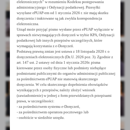
elektronicznych” w rozumieniu Kodeksu postępowania
administracyjnego i Ordynacji podatkowej. Przesyłki
wysyłane ePUAP-em od 1 stycznia 2026 r. nie mają skutku
doręczenia i traktowane są jak zwykła korespondencja
elektroniczna.
Urząd może przyjąć pismo wysłane przez ePUAP wyłącznie w
sprawach niewymagających doręczeń w trybie KPA, Ordynacji
podatkowej lub innych przepisów szczególnych, które
wymagają korzystania z e-Doręczeń.
Podstawą prawną zmian jest ustawa z 18 listopada 2020 r. o
doręczeniach elektronicznych (Dz.U. 2026 poz. 3). Zgodnie z
art. 147 ust. 2 ustawy od dnia 1 stycznia 2026r. pisma
kierowane przez osoby fizyczne lub podmioty niebędące
podmiotami publicznymi do organów administracji publicznej
za pośrednictwem ePUAP nie stanowią skutecznego
doręczenia. W celu skutecznego dopełnienia obowiązków
wynikających z przepisów, należy złożyć wniosek
(zawiadomienie) w jednej z form przewidzianych przepisami
prawa, w szczególności:
- za pośrednictwem systemu e-Doręczeń,
- za pośrednictwem operatora pocztowego lub
- osobiście w siedzibie urzędu.