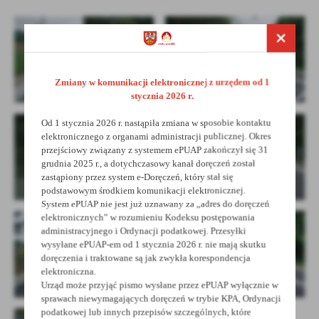
treści.
Dzięki tym plikom cookies możemy zapewnić Ci większy komfort
Więcej
korzystania z funkcjonalności naszej strony poprzez dopasowanie
jej do Twoich indywidualnych preferencji. Wyrażenie zgody na
funkcjonalne i personalizacyjne pliki cookies gwarantuje
Analityczne
Zmiany w komunikacji elektronicznej z urzędem od 1
dostępność większej ilości funkcji na stronie.
stycznia 2026 r.
Analityczne pliki cookies pomagają nam rozwijać się i
dostosowywać do Twoich potrzeb.
Od 1 stycznia 2026 r. nastąpiła zmiana w sposobie kontaktu
Cookies analityczne pozwalają na uzyskanie informacji w zakresie
elektronicznego z organami administracji publicznej. Okres
Więcej
wykorzystywania witryny internetowej, miejsca oraz częstotliwości,
przejściowy związany z systemem ePUAP zakończył się 31
z jaką odwiedzane są nasze serwisy www. Dane pozwalają nam na
grudnia 2025 r., a dotychczasowy kanał doręczeń został
ocenę naszych serwisów internetowych pod względem ich
zastąpiony przez system e-Doręczeń, który stał się
Reklamowe
popularności wśród użytkowników. Zgromadzone informacje są
podstawowym środkiem komunikacji elektronicznej.
Dzięki reklamowym plikom cookies prezentujemy Ci najciekawsze
przetwarzane w formie zanonimizowanej. Wyrażenie zgody na
System ePUAP nie jest już uznawany za „adres do doręczeń
elektronicznych” w rozumieniu Kodeksu postępowania
informacje i aktualności na stronach naszych partnerów.
analityczne pliki cookies gwarantuje dostępność wszystkich
administracyjnego i Ordynacji podatkowej. Przesyłki
funkcjonalności.
Promocyjne pliki cookies służą do prezentowania Ci naszych
Więcej
wysyłane ePUAP-em od 1 stycznia 2026 r. nie mają skutku
komunikatów na podstawie analizy Twoich upodobań oraz Twoich
doręczenia i traktowane są jak zwykła korespondencja
zwyczajów dotyczących przeglądanej witryny internetowej. Treści
elektroniczna.
promocyjne mogą pojawić się na stronach podmiotów trzecich lub
Urząd może przyjąć pismo wysłane przez ePUAP wyłącznie w
firm będących naszymi partnerami oraz innych dostawców usług.
sprawach niewymagających doręczeń w trybie KPA, Ordynacji
Firmy te działają w charakterze pośredników prezentujących nasze
podatkowej lub innych przepisów szczególnych, które