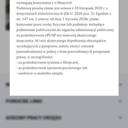
treści w postaci wiadomości, ofert, komunikatów mediów
wymagają korzystania z e-Doręczeń.
społecznościowych.
Podstawą prawną zmian jest ustawa z 18 listopada 2020 r. o
doręczeniach elektronicznych (Dz.U. 2026 poz. 3). Zgodnie z
art. 147 ust. 2 ustawy od dnia 1 stycznia 2026r. pisma
kierowane przez osoby fizyczne lub podmioty niebędące
podmiotami publicznymi do organów administracji publicznej
za pośrednictwem ePUAP nie stanowią skutecznego
doręczenia. W celu skutecznego dopełnienia obowiązków
wynikających z przepisów, należy złożyć wniosek
POWRÓT
UDOSTĘPNIJ
(zawiadomienie) w jednej z form przewidzianych przepisami
prawa, w szczególności:
POPRZEDNIA
NASTĘPNA
- za pośrednictwem systemu e-Doręczeń,
- za pośrednictwem operatora pocztowego lub
- osobiście w siedzibie urzędu.
NEWSLETTER
POMOCNE LINKI
GODZINY PRACY URZĘDU