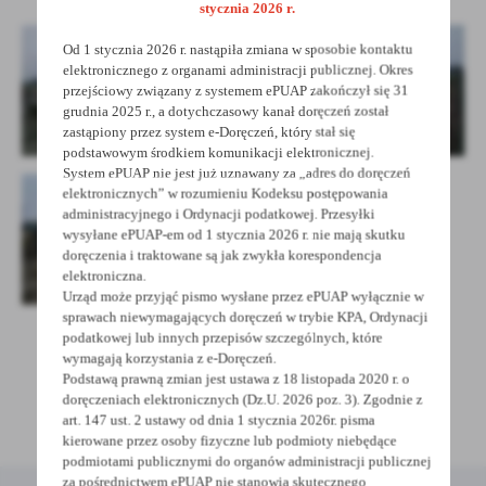
treści.
stycznia 2026 r.
Dzięki tym plikom cookies możemy zapewnić Ci większy komfort
Więcej
Od 1 stycznia 2026 r. nastąpiła zmiana w sposobie kontaktu
korzystania z funkcjonalności naszej strony poprzez dopasowanie
elektronicznego z organami administracji publicznej. Okres
jej do Twoich indywidualnych preferencji. Wyrażenie zgody na
przejściowy związany z systemem ePUAP zakończył się 31
funkcjonalne i personalizacyjne pliki cookies gwarantuje
grudnia 2025 r., a dotychczasowy kanał doręczeń został
Analityczne
dostępność większej ilości funkcji na stronie.
zastąpiony przez system e-Doręczeń, który stał się
Analityczne pliki cookies pomagają nam rozwijać się i
podstawowym środkiem komunikacji elektronicznej.
dostosowywać do Twoich potrzeb.
System ePUAP nie jest już uznawany za „adres do doręczeń
elektronicznych” w rozumieniu Kodeksu postępowania
Cookies analityczne pozwalają na uzyskanie informacji w zakresie
Więcej
administracyjnego i Ordynacji podatkowej. Przesyłki
wykorzystywania witryny internetowej, miejsca oraz częstotliwości,
wysyłane ePUAP-em od 1 stycznia 2026 r. nie mają skutku
z jaką odwiedzane są nasze serwisy www. Dane pozwalają nam na
doręczenia i traktowane są jak zwykła korespondencja
ocenę naszych serwisów internetowych pod względem ich
Reklamowe
elektroniczna.
popularności wśród użytkowników. Zgromadzone informacje są
Urząd może przyjąć pismo wysłane przez ePUAP wyłącznie w
Dzięki reklamowym plikom cookies prezentujemy Ci najciekawsze
przetwarzane w formie zanonimizowanej. Wyrażenie zgody na
sprawach niewymagających doręczeń w trybie KPA, Ordynacji
informacje i aktualności na stronach naszych partnerów.
analityczne pliki cookies gwarantuje dostępność wszystkich
podatkowej lub innych przepisów szczególnych, które
funkcjonalności.
Promocyjne pliki cookies służą do prezentowania Ci naszych
wymagają korzystania z e-Doręczeń.
Więcej
POWRÓT
UDOSTĘPNIJ
komunikatów na podstawie analizy Twoich upodobań oraz Twoich
Podstawą prawną zmian jest ustawa z 18 listopada 2020 r. o
doręczeniach elektronicznych (Dz.U. 2026 poz. 3). Zgodnie z
zwyczajów dotyczących przeglądanej witryny internetowej. Treści
POPRZEDNIA
NASTĘPNA
art. 147 ust. 2 ustawy od dnia 1 stycznia 2026r. pisma
promocyjne mogą pojawić się na stronach podmiotów trzecich lub
kierowane przez osoby fizyczne lub podmioty niebędące
firm będących naszymi partnerami oraz innych dostawców usług.
podmiotami publicznymi do organów administracji publicznej
Firmy te działają w charakterze pośredników prezentujących nasze
za pośrednictwem ePUAP nie stanowią skutecznego