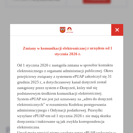
treści w postaci wiadomości, ofert, komunikatów mediów
społecznościowych.
POWRÓT
UDOSTĘPNIJ
Zmiany w komunikacji elektronicznej z urzędem od 1
POPRZEDNI
NASTĘPNY
stycznia 2026 r.
Od 1 stycznia 2026 r. nastąpiła zmiana w sposobie kontaktu
elektronicznego z organami administracji publicznej. Okres
Spodobała Ci się informacja? Zostaw nam swoją opinię
przejściowy związany z systemem ePUAP zakończył się 31
grudnia 2025 r., a dotychczasowy kanał doręczeń został
- to dla Ciebie staramy się być najlepsi, a Twoje zdanie
zastąpiony przez system e-Doręczeń, który stał się
bardzo nam w tym pomoże!
podstawowym środkiem komunikacji elektronicznej.
System ePUAP nie jest już uznawany za „adres do doręczeń
elektronicznych” w rozumieniu Kodeksu postępowania
DODAJ KOMENTARZ
administracyjnego i Ordynacji podatkowej. Przesyłki
wysyłane ePUAP-em od 1 stycznia 2026 r. nie mają skutku
doręczenia i traktowane są jak zwykła korespondencja
elektroniczna.
Pozostałe
Urząd może przyjąć pismo wysłane przez ePUAP wyłącznie w