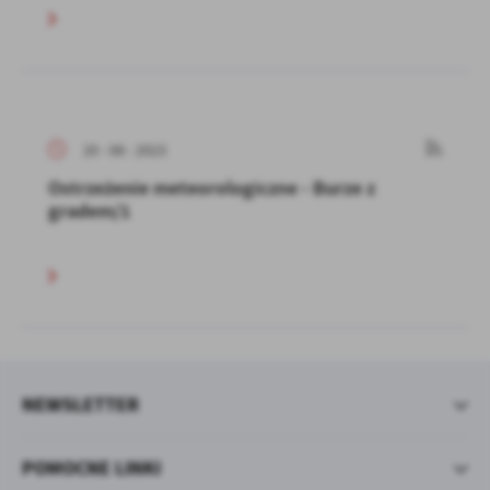
20 - 08 - 2023
Ostrzeżenie meteorologiczne - Burze z
gradem/1
NEWSLETTER
POMOCNE LINKI