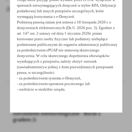
aktualności
sprawach niewymagających doręczeń w trybie KPA, Ordynacji
podatkowej lub innych przepisów szczególnych, które
wymagają korzystania z e-Doręczeń.
Podstawą prawną zmian jest ustawa z 18 listopada 2020 r. o
doręczeniach elektronicznych (Dz.U. 2026 poz. 3). Zgodnie z
art. 147 ust. 2 ustawy od dnia 1 stycznia 2026r. pisma
26 - 08 - 2023
kierowane przez osoby fizyczne lub podmioty niebędące
Ostrzeżenie meteorologiczne - Burze z
podmiotami publicznymi do organów administracji publicznej
gradem/1
za pośrednictwem ePUAP nie stanowią skutecznego
doręczenia. W celu skutecznego dopełnienia obowiązków
wynikających z przepisów, należy złożyć wniosek
(zawiadomienie) w jednej z form przewidzianych przepisami
prawa, w szczególności:
- za pośrednictwem systemu e-Doręczeń,
- za pośrednictwem operatora pocztowego lub
- osobiście w siedzibie urzędu.
25 - 08 - 2023
ostrzeżenie meteorologiczne - Burze z
gradem /1