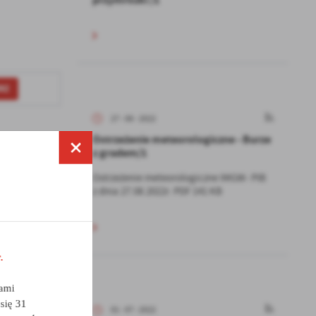
RZ
27 - 08 - 2022
Ostrzeżenie meteorologiczne - Burze
z gradem/1
Ostrzeżenie meteorologiczne IMGW- PIB
z dnia 27.08.2022r. PDF 141 KB
STĘPNY
.
a
nami
kom
się 31
01 - 07 - 2022