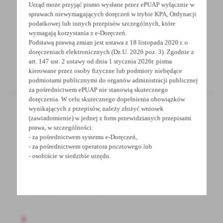
Urząd może przyjąć pismo wysłane przez ePUAP wyłącznie w
marznące/1
sprawach niewymagających doręczeń w trybie KPA, Ordynacji
podatkowej lub innych przepisów szczególnych, które
Ostrzeżenie meteorologiczne IMGW z dnia
wymagają korzystania z e-Doręczeń.
10.12.2020 PDF 167 KB
Podstawą prawną zmian jest ustawa z 18 listopada 2020 r. o
doręczeniach elektronicznych (Dz.U. 2026 poz. 3). Zgodnie z
art. 147 ust. 2 ustawy od dnia 1 stycznia 2026r. pisma
kierowane przez osoby fizyczne lub podmioty niebędące
podmiotami publicznymi do organów administracji publicznej
za pośrednictwem ePUAP nie stanowią skutecznego
doręczenia. W celu skutecznego dopełnienia obowiązków
wynikających z przepisów, należy złożyć wniosek
(zawiadomienie) w jednej z form przewidzianych przepisami
prawa, w szczególności:
10 - 12 - 2020
- za pośrednictwem systemu e-Doręczeń,
Ostrzeżenie meteorologiczne - Opady
- za pośrednictwem operatora pocztowego lub
marznące / 1
- osobiście w siedzibie urzędu.
Ostrzeżenie meteorologiczne IMGW-PIB z dnia
10.12.2020 PDF 168KB