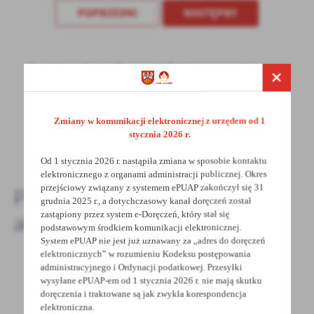
POPRZEDNI
NASTĘPNY
treści w postaci wiadomości, ofert, komunikatów mediów
społecznościowych.
Spodobała Ci się informacja? Zostaw nam swoją opinię
- to dla Ciebie staramy się być najlepsi, a Twoje zdanie
bardzo nam w tym pomoże!
Zmiany w komunikacji elektronicznej z urzędem od 1
stycznia 2026 r.
DODAJ KOMENTARZ
Od 1 stycznia 2026 r. nastąpiła zmiana w sposobie kontaktu
elektronicznego z organami administracji publicznej. Okres
przejściowy związany z systemem ePUAP zakończył się 31
Pozostałe
grudnia 2025 r., a dotychczasowy kanał doręczeń został
zastąpiony przez system e-Doręczeń, który stał się
aktualności
podstawowym środkiem komunikacji elektronicznej.
System ePUAP nie jest już uznawany za „adres do doręczeń
elektronicznych” w rozumieniu Kodeksu postępowania
administracyjnego i Ordynacji podatkowej. Przesyłki
wysyłane ePUAP-em od 1 stycznia 2026 r. nie mają skutku
10 - 12 - 2020
doręczenia i traktowane są jak zwykła korespondencja
Ostrzeżenie meteorologiczne - Opady
elektroniczna.