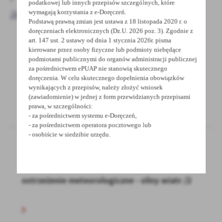
podatkowej lub innych przepisów szczególnych, które
aktualności
wymagają korzystania z e-Doręczeń.
Podstawą prawną zmian jest ustawa z 18 listopada 2020 r. o
doręczeniach elektronicznych (Dz.U. 2026 poz. 3). Zgodnie z
art. 147 ust. 2 ustawy od dnia 1 stycznia 2026r. pisma
kierowane przez osoby fizyczne lub podmioty niebędące
14 - 10 - 2023
podmiotami publicznymi do organów administracji publicznej
za pośrednictwem ePUAP nie stanowią skutecznego
Ostrzeżenie meteorologiczne - Silny wiatr/1
doręczenia. W celu skutecznego dopełnienia obowiązków
wynikających z przepisów, należy złożyć wniosek
(zawiadomienie) w jednej z form przewidzianych przepisami
prawa, w szczególności:
- za pośrednictwem systemu e-Doręczeń,
- za pośrednictwem operatora pocztowego lub
- osobiście w siedzibie urzędu.
03 - 10 - 2023
ostrzeżenie meteorologiczne - silny wiatr /2