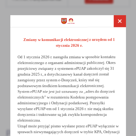
treści w postaci wiadomości, ofert, komunikatów mediów
społecznościowych.
POWRÓT
UDOSTĘPNIJ
Zmiany w komunikacji elektronicznej z urzędem od 1
stycznia 2026 r.
POPRZEDNI
NASTĘPNY
Od 1 stycznia 2026 r. nastąpiła zmiana w sposobie kontaktu
elektronicznego z organami administracji publicznej. Okres
przejściowy związany z systemem ePUAP zakończył się 31
grudnia 2025 r., a dotychczasowy kanał doręczeń został
Spodobała Ci się informacja? Zostaw nam swoją opinię
zastąpiony przez system e-Doręczeń, który stał się
- to dla Ciebie staramy się być najlepsi, a Twoje zdanie
podstawowym środkiem komunikacji elektronicznej.
bardzo nam w tym pomoże!
System ePUAP nie jest już uznawany za „adres do doręczeń
elektronicznych” w rozumieniu Kodeksu postępowania
administracyjnego i Ordynacji podatkowej. Przesyłki
wysyłane ePUAP-em od 1 stycznia 2026 r. nie mają skutku
DODAJ KOMENTARZ
doręczenia i traktowane są jak zwykła korespondencja
elektroniczna.
Urząd może przyjąć pismo wysłane przez ePUAP wyłącznie w
Pozostałe
sprawach niewymagających doręczeń w trybie KPA, Ordynacji