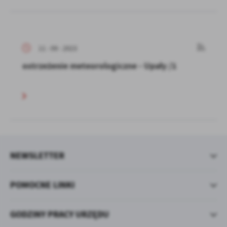
11 - 09 - 2023
ostrzeżenie meteorologiczne - Upały /1
NEWSLETTER
POMOCNE LINKI
GODZINY PRACY URZĘDU