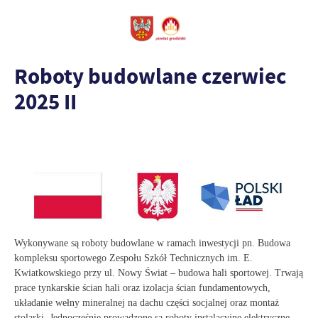
Roboty budowlane czerwiec
2025 II
Wykonywane są roboty budowlane w ramach inwestycji pn. Budowa
kompleksu sportowego Zespołu Szkół Technicznych im. E.
Kwiatkowskiego przy ul. Nowy Świat – budowa hali sportowej. Trwają
prace tynkarskie ścian hali oraz izolacja ścian fundamentowych,
układanie wełny mineralnej na dachu części socjalnej oraz montaż
stolarki. Jednocześnie prowadzone są roboty instalacyjne elektryczne