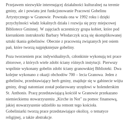
Przejawem niezwykle interesującej działalności kulturalnej na terenie
gminy, ale i powiatu jest funkcjonowanie Pracowni Gobelinu
Artystycznego w Granowie. Powstała ona w 1992 roku i dzięki
przychylności władz lokalnych działa i rozwija się przy miejscowej
Bibliotece Gminnej. W zajęciach uczestniczy grupa kobiet, które pod
kierunkiem instruktorki Barbary Włodarczyk uczą się skomplikowanej
sztuki tkania gobelinów. Obecnie z pracownią związanych jest osiem
pań, które tworzą najpiękniejsze gobeliny.
Poza tworzeniem prac indywidualnych, członkinie wykonują też prace
zbiorowe, z których wiele zdobi ściany różnych instytucji. Pierwszy
wspólnie wykonany gobelin zdobi ściany granowskiej Biblioteki. Dwa
kolejne wykonano z okazji obchodów 700 – lecia Granowa. Jeden z
gobelinów, przedstawiający herb gminy, znajduje się w gabinecie wójta
gminy, drugi natomiast został podarowany urzędowi w holenderskim
St. Anthonis. Pracę przedstawiającą kościół w Granowie przekazano
niemieckiemu stowarzyszeniu „Kirche in Not” za pomoc finansową,
jakiej stowarzyszenie udzieliło na remont tego kościoła.
Gobeliniarki tworzą prace przedstawiające okolicę, o tematyce
religijnej, a także abstrakcje.