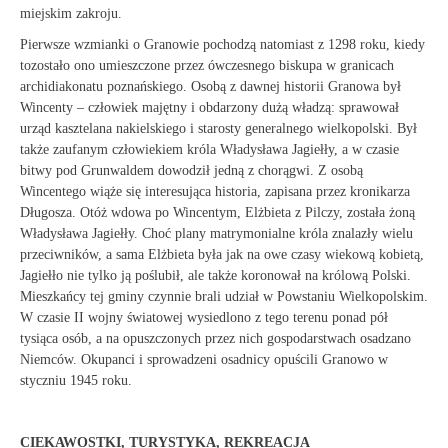
miejskim zakroju.
Pierwsze wzmianki o Granowie pochodzą natomiast z 1298 roku, kiedy
tozostało ono umieszczone przez ówczesnego biskupa w granicach
archidiakonatu poznańskiego. Osobą z dawnej historii Granowa był
Wincenty – człowiek majętny i obdarzony dużą władzą: sprawował
urząd kasztelana nakielskiego i starosty generalnego wielkopolski. Był
także zaufanym człowiekiem króla Władysława Jagiełły, a w czasie
bitwy pod Grunwaldem dowodził jedną z chorągwi. Z osobą
Wincentego wiąże się interesująca historia, zapisana przez kronikarza
Długosza. Otóż wdowa po Wincentym, Elżbieta z Pilczy, została żoną
Władysława Jagiełły. Choć plany matrymonialne króla znalazły wielu
przeciwników, a sama Elżbieta była jak na owe czasy wiekową kobietą,
Jagiełło nie tylko ją poślubił, ale także koronował na królową Polski.
Mieszkańcy tej gminy czynnie brali udział w Powstaniu Wielkopolskim.
W czasie II wojny światowej wysiedlono z tego terenu ponad pół
tysiąca osób, a na opuszczonych przez nich gospodarstwach osadzano
Niemców. Okupanci i sprowadzeni osadnicy opuścili Granowo w
styczniu 1945 roku.
CIEKAWOSTKI, TURYSTYKA, REKREACJA