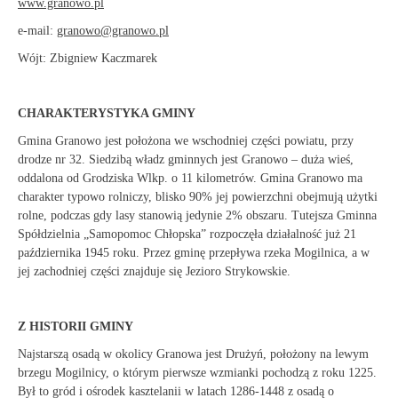
www.granowo.pl
e-mail:
granowo@granowo.pl
Wójt: Zbigniew Kaczmarek
CHARAKTERYSTYKA GMINY
Gmina Granowo jest położona we wschodniej części powiatu, przy
drodze nr 32. Siedzibą władz gminnych jest Granowo – duża wieś,
oddalona od Grodziska Wlkp. o 11 kilometrów. Gmina Granowo ma
charakter typowo rolniczy, blisko 90% jej powierzchni obejmują użytki
rolne, podczas gdy lasy stanowią jedynie 2% obszaru. Tutejsza Gminna
Spółdzielnia „Samopomoc Chłopska” rozpoczęła działalność już 21
października 1945 roku. Przez gminę przepływa rzeka Mogilnica, a w
jej zachodniej części znajduje się Jezioro Strykowskie.
Z HISTORII GMINY
Najstarszą osadą w okolicy Granowa jest Drużyń, położony na lewym
brzegu Mogilnicy, o którym pierwsze wzmianki pochodzą z roku 1225.
Był to gród i ośrodek kasztelanii w latach 1286-1448 z osadą o