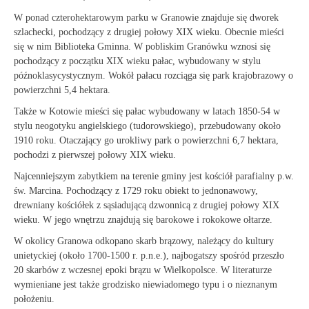
W ponad czterohektarowym parku w Granowie znajduje się dworek
szlachecki, pochodzący z drugiej połowy XIX wieku. Obecnie mieści
się w nim Biblioteka Gminna. W pobliskim Granówku wznosi się
pochodzący z początku XIX wieku pałac, wybudowany w stylu
późnoklasycystycznym. Wokół pałacu rozciąga się park krajobrazowy o
powierzchni 5,4 hektara.
Także w Kotowie mieści się pałac wybudowany w latach 1850-54 w
stylu neogotyku angielskiego (tudorowskiego), przebudowany około
1910 roku. Otaczający go urokliwy park o powierzchni 6,7 hektara,
pochodzi z pierwszej połowy XIX wieku.
Najcenniejszym zabytkiem na terenie gminy jest kościół parafialny p.w.
św. Marcina. Pochodzący z 1729 roku obiekt to jednonawowy,
drewniany kościółek z sąsiadującą dzwonnicą z drugiej połowy XIX
wieku. W jego wnętrzu znajdują się barokowe i rokokowe ołtarze.
W okolicy Granowa odkopano skarb brązowy, należący do kultury
unietyckiej (około 1700-1500 r. p.n.e.), najbogatszy spośród przeszło
20 skarbów z wczesnej epoki brązu w Wielkopolsce. W literaturze
wymieniane jest także grodzisko niewiadomego typu i o nieznanym
położeniu.