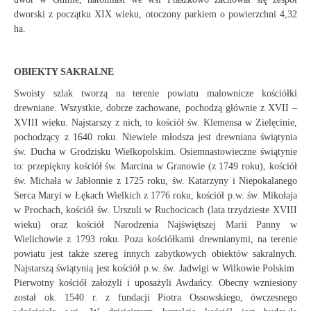
dworski z początku XIX wieku, otoczony parkiem o powierzchni 4,32
ha.
OBIEKTY SAKRALNE
Swoisty szlak tworzą na terenie powiatu malownicze kościółki
drewniane. Wszystkie, dobrze zachowane, pochodzą głównie z XVII –
XVIII wieku. Najstarszy z nich, to kościół św. Klemensa w Zielęcinie,
pochodzący z 1640 roku. Niewiele młodsza jest drewniana świątynia
św. Ducha w Grodzisku Wielkopolskim. Osiemnastowieczne świątynie
to: przepiękny kościół św. Marcina w Granowie (z 1749 roku), kościół
św. Michała w Jabłonnie z 1725 roku, św. Katarzyny i Niepokalanego
Serca Maryi w Łękach Wielkich z 1776 roku, kościół p.w. św. Mikołaja
w Prochach, kościół św. Urszuli w Ruchocicach (lata trzydzieste XVIII
wieku) oraz kościół Narodzenia Najświętszej Marii Panny w
Wielichowie z 1793 roku. Poza kościółkami drewnianymi, na terenie
powiatu jest także szereg innych zabytkowych obiektów sakralnych.
Najstarszą świątynią jest kościół p.w. św. Jadwigi w Wilkowie Polskim
Pierwotny kościół założyli i uposażyli Awdańcy. Obecny wzniesiony
został ok. 1540 r. z fundacji Piotra Ossowskiego, ówczesnego