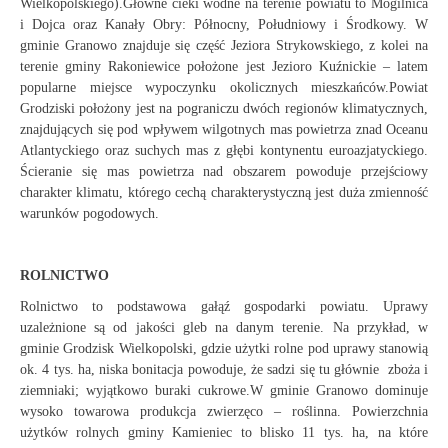
Wielkopolskiego).Główne cieki wodne na terenie powiatu to Mogilnica
i Dojca oraz Kanały Obry: Północny, Południowy i Środkowy. W
gminie Granowo znajduje się część Jeziora Strykowskiego, z kolei na
terenie gminy Rakoniewice położone jest Jezioro Kuźnickie – latem
popularne miejsce wypoczynku okolicznych mieszkańców.Powiat
Grodziski położony jest na pograniczu dwóch regionów klimatycznych,
znajdujących się pod wpływem wilgotnych mas powietrza znad Oceanu
Atlantyckiego oraz suchych mas z głębi kontynentu euroazjatyckiego.
Ścieranie się mas powietrza nad obszarem powoduje przejściowy
charakter klimatu, którego cechą charakterystyczną jest duża zmienność
warunków pogodowych.
ROLNICTWO
Rolnictwo to podstawowa gałąź gospodarki powiatu. Uprawy
uzależnione są od jakości gleb na danym terenie. Na przykład, w
gminie Grodzisk Wielkopolski, gdzie użytki rolne pod uprawy stanowią
ok. 4 tys. ha, niska bonitacja powoduje, że sadzi się tu głównie zboża i
ziemniaki; wyjątkowo buraki cukrowe.W gminie Granowo dominuje
wysoko towarowa produkcja zwierzęco – roślinna. Powierzchnia
użytków rolnych gminy Kamieniec to blisko 11 tys. ha, na które