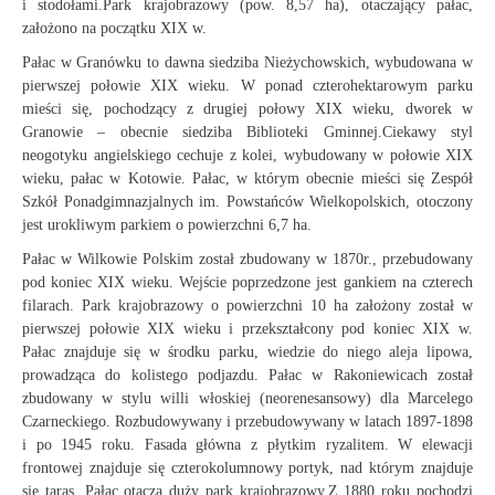
i stodołami.Park krajobrazowy (pow. 8,57 ha), otaczający pałac,
założono na początku XIX w.
Pałac w Granówku to dawna siedziba Nieżychowskich, wybudowana w
pierwszej połowie XIX wieku. W ponad czterohektarowym parku
mieści się, pochodzący z drugiej połowy XIX wieku, dworek w
Granowie – obecnie siedziba Biblioteki Gminnej.Ciekawy styl
neogotyku angielskiego cechuje z kolei, wybudowany w połowie XIX
wieku, pałac w Kotowie. Pałac, w którym obecnie mieści się Zespół
Szkół Ponadgimnazjalnych im. Powstańców Wielkopolskich, otoczony
jest urokliwym parkiem o powierzchni 6,7 ha.
Pałac w Wilkowie Polskim został zbudowany w 1870r., przebudowany
pod koniec XIX wieku. Wejście poprzedzone jest gankiem na czterech
filarach. Park krajobrazowy o powierzchni 10 ha założony został w
pierwszej połowie XIX wieku i przekształcony pod koniec XIX w.
Pałac znajduje się w środku parku, wiedzie do niego aleja lipowa,
prowadząca do kolistego podjazdu. Pałac w Rakoniewicach został
zbudowany w stylu willi włoskiej (neorenesansowy) dla Marcelego
Czarneckiego. Rozbudowywany i przebudowywany w latach 1897-1898
i po 1945 roku. Fasada główna z płytkim ryzalitem. W elewacji
frontowej znajduje się czterokolumnowy portyk, nad którym znajduje
się taras. Pałac otacza duży park krajobrazowy.Z 1880 roku pochodzi