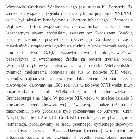
Wizytówką Grodziska Wielkopolskiego jest studnia bł. Bernarda. Ze
studzienką wiąże się legenda o cudzie, jaki na przełomie XVI/XVII
wieku był udziałem benedyktyna z klasztoru lubińskiego – Bernarda z
Wąbrzeźna. Historia wiąże się także z browarnictwem na tym terenie i
legendarnym piwem grodziskim, zwanym też Grodziszem. Według
legendy, zakonnik przybył do ówczesnego Grodziska i zastał
mieszkańców strapionych wyschniętą studnią, z której czerpali wodę do
produkcji piwa. Dzięki wstawiennictwu i błogosławieństwu
benedyktyna, z wyschniętego źródła na powrót trysnęła woda.
Wzmianki o pierwszych piwowarach w Grodzisku Wielkopolskim,
zwanych mielcarzami, pojawiają się już w połowie XIII wieku,
natomiast najstarszym zachowanym dokumentem jest statut cechu
piwowarów, datowany na 1601 rok. Już w połowie XVII wieku piwo
rozprowadzano po całej Wielkopolsce, a pod koniec wieku do
Brandenburgii i na Śląsk. W połowie XIX wieku w mieście działało 5
browarów. Przed pierwszą wojną światową, a także tuż po jej
zakończeniu, piwo grodziskie było sprzedawane do Ameryki, Chin,
Afryki, Niemiec i Australii. Grodziski trunek był tzw. piwem górnej
fermentacji, produkowany ze słodu pszennego, dymionego dębowym
lub bukowym drewnem. Piwo poddawano fermentacji w temperaturze
kilkunastu stopni, a po przelaniu w butelki przez około miesiąc