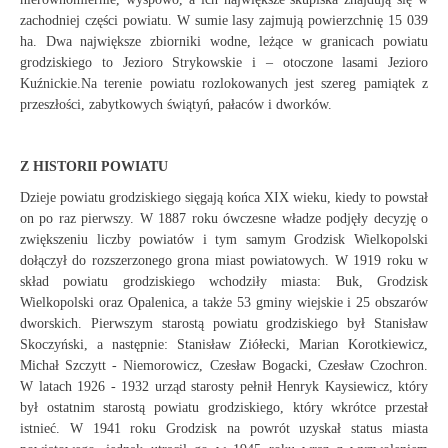
zachodniej części powiatu. W sumie lasy zajmują powierzchnię 15 039
ha. Dwa największe zbiorniki wodne, leżące w granicach powiatu
grodziskiego to Jezioro Strykowskie i – otoczone lasami Jezioro
Kuźnickie.Na terenie powiatu rozlokowanych jest szereg pamiątek z
przeszłości, zabytkowych świątyń, pałaców i dworków.
Z HISTORII POWIATU
Dzieje powiatu grodziskiego sięgają końca XIX wieku, kiedy to powstał
on po raz pierwszy. W 1887 roku ówczesne władze podjęły decyzję o
zwiększeniu liczby powiatów i tym samym Grodzisk Wielkopolski
dołączył do rozszerzonego grona miast powiatowych. W 1919 roku w
skład powiatu grodziskiego wchodziły miasta: Buk, Grodzisk
Wielkopolski oraz Opalenica, a także 53 gminy wiejskie i 25 obszarów
dworskich. Pierwszym starostą powiatu grodziskiego był Stanisław
Skoczyński, a następnie: Stanisław Ziółecki, Marian Korotkiewicz,
Michał Szczytt - Niemorowicz, Czesław Bogacki, Czesław Czochron.
W latach 1926 - 1932 urząd starosty pełnił Henryk Kaysiewicz, który
był ostatnim starostą powiatu grodziskiego, który wkrótce przestał
istnieć. W 1941 roku Grodzisk na powrót uzyskał status miasta