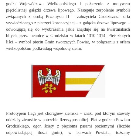
godła Województwa Wielkopolskiego i połączenie z motywem
pięciolistnej gałązki drzewa lipowego. Następuje zespolenie symboli
związanych z osobą Przemysła II – założyciela Grodziszcza: orła
wywiedzionego z pieczęci koronacyjnej – z gałązką drzewa lipowego –
odwołującą się do wyobrażenia jakie znajduje się na kwartniakach
bitych przez mennicę w Grodzisku w latach 1310-1314. Pięć złotych
liści – symbol pięciu Gmin tworzących Powiat, w połączeniu z orłem
wielkopolskim podkreślają wspólnotę ziemi.
Prototypem flagi jest chorągiew ziemska – znak, pod którym stawały
oddziały ziemskie w potrzebie Rzeczypospolitej. Płat z godłem Powiatu
Grodziskiego, ogon ścięty z pięcioma pasami poziomymi (liczbie
odpowiadającej ilości gmin), w barwach Powiatu, tożsamy