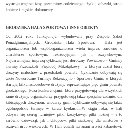
wystroju wnętrza izby, przedmioty codziennego użytku, zabawki, stroje
kobiece i męskie, dokumenty.
GRODZISKA HALA SPORTOWA I INNE OBIEKTY
Od 2002 roku funkcjonuje, wybudowana przy Zespole Szkół
Ponadgimnazjalnych, Grodziska Hala Sportowa. Hala jest
organizatorem lub współorganizatorem wielu imprez, zarówno o
charakterze sportowym, rekreacyjnym, jak i rozrywkowym.
Najbarwniejszą imprezą cykliczną jest doroczny Powiatowo - Gminny
Turniej Przedszkoli "Pięciobój Mikołajkowy", w którym udział biorą
drużyny maluchów z przedszkoli powiatu. Cyklicznie odbywają się
także Noworoczne Turnieje Rekreacyjno - Sportowe Gmin, w których
startują kilkunastoosobowe drużyny, reprezentujące pięć gmin powiatu
grodziskiego. Poza konkurencjami, które przygotowują dla wszystkich
same drużyny, organizatorzy przygotowują także specjalne zadanie, dla
kibicujących drużynom, włodarzy gmin.Cyklicznie odbywają się także
ogólnopolskie turnieje w karate kyokushin.W ciągu roku, w hali
odbywa się szereg turniejów piłki koszykowej, piłki nożnej – i to
zarówno dziewcząt, jak i chłopców, piłki siatkowej dla amatorów z
różnych grup wiekowych. W Hali gościli też znani artyści kabaretowi,