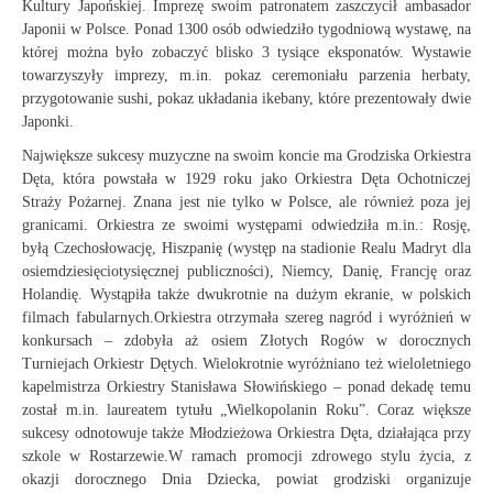
Kultury Japońskiej. Imprezę swoim patronatem zaszczycił ambasador
Japonii w Polsce. Ponad 1300 osób odwiedziło tygodniową wystawę, na
której można było zobaczyć blisko 3 tysiące eksponatów. Wystawie
towarzyszyły imprezy, m.in. pokaz ceremoniału parzenia herbaty,
przygotowanie sushi, pokaz układania ikebany, które prezentowały dwie
Japonki.
Największe sukcesy muzyczne na swoim koncie ma Grodziska Orkiestra
Dęta, która powstała w 1929 roku jako Orkiestra Dęta Ochotniczej
Straży Pożarnej. Znana jest nie tylko w Polsce, ale również poza jej
granicami. Orkiestra ze swoimi występami odwiedziła m.in.: Rosję,
byłą Czechosłowację, Hiszpanię (występ na stadionie Realu Madryt dla
osiemdziesięciotysięcznej publiczności), Niemcy, Danię, Francję oraz
Holandię. Wystąpiła także dwukrotnie na dużym ekranie, w polskich
filmach fabularnych.Orkiestra otrzymała szereg nagród i wyróżnień w
konkursach – zdobyła aż osiem Złotych Rogów w dorocznych
Turniejach Orkiestr Dętych. Wielokrotnie wyróżniano też wieloletniego
kapelmistrza Orkiestry Stanisława Słowińskiego – ponad dekadę temu
został m.in. laureatem tytułu „Wielkopolanin Roku”. Coraz większe
sukcesy odnotowuje także Młodzieżowa Orkiestra Dęta, działająca przy
szkole w Rostarzewie.W ramach promocji zdrowego stylu życia, z
okazji dorocznego Dnia Dziecka, powiat grodziski organizuje