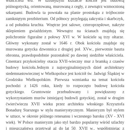
właściciela wsi. W dzisiejszym kształcie kościół jest budowlą
późnogotycką, orientowaną, murowaną z cegły, z zewnątrz wzmocnioną
szkarpami. Budowla ta powstała na planie prostokąta z trójbocznie
zamkniętym prezbiterium. Od północy przylegają zakrystia i skarbczyk,
a od południa kruchta. Wnętrze jest salowe, czteroprzęsłowe, nakryte
sklepieniem gwiaździstym. Wewnątrz na ścianach znajdują się
polichromie figuralne z połowy XVI w. W kościele są trzy ołtarze.
Główny wykonany został w 1646 r. Obok kościoła znajduje się
murowana gotycka dzwonnica z drugiej poł. XVw., pierwotnie baszta
obronna, prawdopodobnie pozostałość po dawnej siedzibie właściciela.
Cmentarz przykościelny otacza XVII-wieczny mur z bramką z czasów
budowy kościoła.Jednym z najoryginalniejszych dzieł architektury
siedemnastowiecznej w Wielkopolsce jest kościół św. Jadwigi Śląskiej w
Grodzisku Wielkopolskim. Pierwsza wzmianka na temat kościoła
pochodzi z 1426 roku, kiedy to rozpoczęto budowę kościoła
gotyckiego. Gruntownie przebudowany i powiększony z
wykorzystaniem murów istniejącej budowli gotyckiej, został w drugim
ćwierćwieczu XVII wieku przez architekta włoskiego Krzysztofa
Bonadurę Starszego w stylu manierystycznym. Manieryzm był stylem
w sztuce, w okresie późnego renesansu i wczesnego baroku (XV - XVI
wiek). W Polsce manieryzm jako styl bardzo popularny wśród szlachty
i mieszczaństwa przetrwał aż do lat 50. XVII w., współistniejąc z