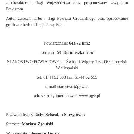
z charakterem flagi Województwa oraz proponowany wszystkim
Powiatom.
Autor założeń herbu i flagi Powiatu Grodziskiego oraz opracowanie
graficzne herbu i flagi: Jerzy Bąk.
Powierzchnia:
643.72 km2
Ludność:
50 863 mieszkańców
STAROSTWO POWIATOWE ul. Żwirki i Wigury 1 62-065 Grodzisk
Wielkopolski
tel. 61/44 52 500 fax: 61/44 52 555
e-mail:starostwo@pgw.pl
adres strony internetowej: www.pgw.pl
Przewodniczący Rady:
Sebastian Skrzypczak
Starosta:
Mariusz Zgaiński
Wicestarosta:
Sławomir Górny