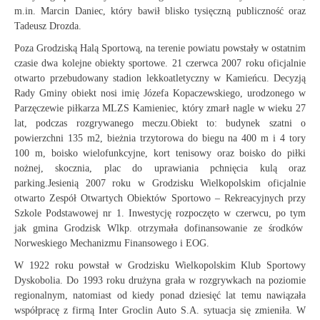
m.in. Marcin Daniec, który bawił blisko tysięczną publiczność oraz
Tadeusz Drozda.
Poza Grodziską Halą Sportową, na terenie powiatu powstały w ostatnim
czasie dwa kolejne obiekty sportowe. 21 czerwca 2007 roku oficjalnie
otwarto przebudowany stadion lekkoatletyczny w Kamieńcu. Decyzją
Rady Gminy obiekt nosi imię Józefa Kopaczewskiego, urodzonego w
Parzęczewie piłkarza MLZS Kamieniec, który zmarł nagle w wieku 27
lat, podczas rozgrywanego meczu.Obiekt to: budynek szatni o
powierzchni 135 m2, bieżnia trzytorowa do biegu na 400 m i 4 tory
100 m, boisko wielofunkcyjne, kort tenisowy oraz boisko do piłki
nożnej, skocznia, plac do uprawiania pchnięcia kulą oraz
parking.Jesienią 2007 roku w Grodzisku Wielkopolskim oficjalnie
otwarto Zespół Otwartych Obiektów Sportowo – Rekreacyjnych przy
Szkole Podstawowej nr 1. Inwestycję rozpoczęto w czerwcu, po tym
jak gmina Grodzisk Wlkp. otrzymała dofinansowanie ze środków
Norweskiego Mechanizmu Finansowego i EOG.
W 1922 roku powstał w Grodzisku Wielkopolskim Klub Sportowy
Dyskobolia. Do 1993 roku drużyna grała w rozgrywkach na poziomie
regionalnym, natomiast od kiedy ponad dziesięć lat temu nawiązała
współpracę z firmą Inter Groclin Auto S.A. sytuacja się zmieniła. W