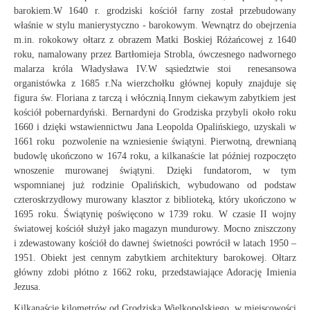
barokiem.W 1640 r. grodziski kościół farny został przebudowany
właśnie w stylu manierystyczno - barokowym. Wewnątrz do obejrzenia
m.in. rokokowy ołtarz z obrazem Matki Boskiej Różańcowej z 1640
roku, namalowany przez Bartłomieja Strobla, ówczesnego nadwornego
malarza króla Władysława IV.W sąsiedztwie stoi renesansowa
organistówka z 1685 r.Na wierzchołku głównej kopuły znajduje się
figura św. Floriana z tarczą i włócznią.Innym ciekawym zabytkiem jest
kościół pobernardyński. Bernardyni do Grodziska przybyli około roku
1660 i dzięki wstawiennictwu Jana Leopolda Opalińskiego, uzyskali w
1661 roku pozwolenie na wzniesienie świątyni. Pierwotną, drewnianą
budowlę ukończono w 1674 roku, a kilkanaście lat później rozpoczęto
wnoszenie murowanej świątyni. Dzięki fundatorom, w tym
wspomnianej już rodzinie Opalińskich, wybudowano od podstaw
czteroskrzydłowy murowany klasztor z biblioteką, który ukończono w
1695 roku. Świątynię poświęcono w 1739 roku. W czasie II wojny
światowej kościół służył jako magazyn mundurowy. Mocno zniszczony
i zdewastowany kościół do dawnej świetności powrócił w latach 1950 –
1951. Obiekt jest cennym zabytkiem architektury barokowej. Ołtarz
główny zdobi płótno z 1662 roku, przedstawiające Adorację Imienia
Jezusa.
Kilkanaście kilometrów od Grodziska Wielkopolskiego, w miejscowości