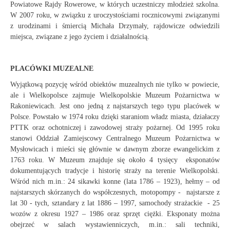
Powiatowe Rajdy Rowerowe, w których uczestniczy młodzież szkolna.
W 2007 roku, w związku z uroczystościami rocznicowymi związanymi
z urodzinami i śmiercią Michała Drzymały, rajdowicze odwiedzili
miejsca, związane z jego życiem i działalnością.
PLACÓWKI MUZEALNE
Wyjątkową pozycję wśród obiektów muzealnych nie tylko w powiecie,
ale i Wielkopolsce zajmuje Wielkopolskie Muzeum Pożarnictwa w
Rakoniewicach. Jest ono jedną z najstarszych tego typu placówek w
Polsce. Powstało w 1974 roku dzięki staraniom władz miasta, działaczy
PTTK oraz ochotniczej i zawodowej straży pożarnej. Od 1995 roku
stanowi Oddział Zamiejscowy Centralnego Muzeum Pożarnictwa w
Mysłowicach i mieści się głównie w dawnym zborze ewangelickim z
1763 roku. W Muzeum znajduje się około 4 tysięcy eksponatów
dokumentujących tradycje i historię straży na terenie Wielkopolski.
Wśród nich m.in.: 24 sikawki konne (lata 1786 – 1923), hełmy – od
najstarszych skórzanych do współczesnych, motopompy - najstarsze z
lat 30 - tych, sztandary z lat 1886 – 1997, samochody strażackie - 25
wozów z okresu 1927 – 1986 oraz sprzęt ciężki. Eksponaty można
obejrzeć w salach wystawienniczych, m.in.: sali techniki,