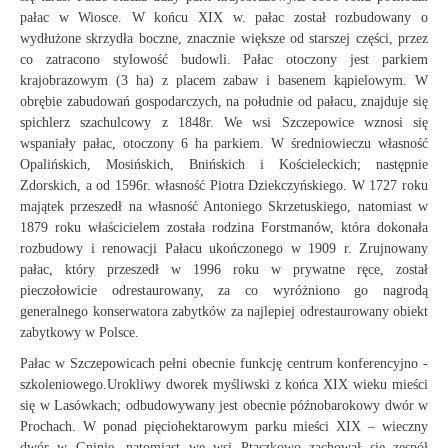
pałac w Wiosce. W końcu XIX w. pałac został rozbudowany o
wydłużone skrzydła boczne, znacznie większe od starszej części, przez
co zatracono stylowość budowli. Pałac otoczony jest parkiem
krajobrazowym (3 ha) z placem zabaw i basenem kąpielowym. W
obrębie zabudowań gospodarczych, na południe od pałacu, znajduje się
spichlerz szachulcowy z 1848r. We wsi Szczepowice wznosi się
wspaniały pałac, otoczony 6 ha parkiem. W średniowieczu własność
Opalińskich, Mosińskich, Bnińskich i Kościeleckich; następnie
Zdorskich, a od 1596r. własność Piotra Dziekczyńskiego. W 1727 roku
majątek przeszedł na własność Antoniego Skrzetuskiego, natomiast w
1879 roku właścicielem została rodzina Forstmanów, która dokonała
rozbudowy i renowacji Pałacu ukończonego w 1909 r. Zrujnowany
pałac, który przeszedł w 1996 roku w prywatne ręce, został
pieczołowicie odrestaurowany, za co wyróżniono go nagrodą
generalnego konserwatora zabytków za najlepiej odrestaurowany obiekt
zabytkowy w Polsce.
Pałac w Szczepowicach pełni obecnie funkcję centrum konferencyjno -
szkoleniowego.Urokliwy dworek myśliwski z końca XIX wieku mieści
się w Lasówkach; odbudowywany jest obecnie późnobarokowy dwór w
Prochach. W ponad pięciohektarowym parku mieści XIX – wieczny
dwór w Gninie, natomiast we wsi Ptaszkowo zachował się zespół