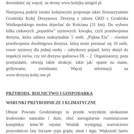
dowiedzieć się więcej ze strony www.kolejka.smigiel.pl.
Nietypową podróż torami kolejowymi proponuje także Stowarzyszenie
Grodziska Kolej Drezynowa. Drezyną z taboru GKD z Grodziska
Wielkopolskiego można dojechać do Kościana (31 km). Do wyboru
kilka ciekawych „pojazdów” szynowych: kiwajka, czyli przedwojenna
drezyna, która zabiera maksymalnie 5 osób; „Piękna Ela” - również
przedwojenna dwubiegowa drezyna, którą może poruszać się 10 osób,
rower szynowy dla jednej osoby – zabytkowy pojazd, który służył do
inspekcji torów, czy też drezyna spalinowa DL – 2. Organizatorzy, poza
przejazdami, oferują także atrakcje, takie jak: spanie na sianie,
grillowanie, zwiedzanie. Więcej informacji na
www.drezyny.kolej.one.pl.
PRZYRODA, ROLNICTWO I GOSPODARKA
WARUNKI PRZYRODNICZE I KLIMATYCZNE
Obszar Powiatu Grodziskiego to przede wszystkim nieskażone
środowisko naturalne i duże, choć nieregularnie rozmieszczone
kompleksy leśne.W rejonie Woźnik występują wartościowe
przyrodniczo lasy liściaste typu grądu, olesu i łęgu. Większość lasów