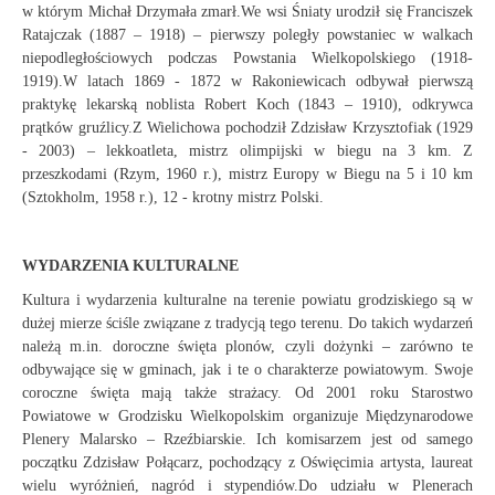
w którym Michał Drzymała zmarł.We wsi Śniaty urodził się Franciszek
Ratajczak (1887 – 1918) – pierwszy poległy powstaniec w walkach
niepodległościowych podczas Powstania Wielkopolskiego (1918-
1919).W latach 1869 - 1872 w Rakoniewicach odbywał pierwszą
praktykę lekarską noblista Robert Koch (1843 – 1910), odkrywca
prątków gruźlicy.Z Wielichowa pochodził Zdzisław Krzysztofiak (1929
- 2003) – lekkoatleta, mistrz olimpijski w biegu na 3 km. Z
przeszkodami (Rzym, 1960 r.), mistrz Europy w Biegu na 5 i 10 km
(Sztokholm, 1958 r.), 12 - krotny mistrz Polski.
WYDARZENIA KULTURALNE
Kultura i wydarzenia kulturalne na terenie powiatu grodziskiego są w
dużej mierze ściśle związane z tradycją tego terenu. Do takich wydarzeń
należą m.in. doroczne święta plonów, czyli dożynki – zarówno te
odbywające się w gminach, jak i te o charakterze powiatowym. Swoje
coroczne święta mają także strażacy. Od 2001 roku Starostwo
Powiatowe w Grodzisku Wielkopolskim organizuje Międzynarodowe
Plenery Malarsko – Rzeźbiarskie. Ich komisarzem jest od samego
początku Zdzisław Połącarz, pochodzący z Oświęcimia artysta, laureat
wielu wyróżnień, nagród i stypendiów.Do udziału w Plenerach