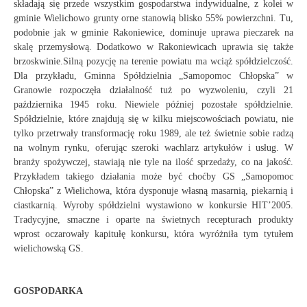
składają się przede wszystkim gospodarstwa indywidualne, z kolei w
gminie Wielichowo grunty orne stanowią blisko 55% powierzchni. Tu,
podobnie jak w gminie Rakoniewice, dominuje uprawa pieczarek na
skalę przemysłową. Dodatkowo w Rakoniewicach uprawia się także
brzoskwinie.Silną pozycję na terenie powiatu ma wciąż spółdzielczość.
Dla przykładu, Gminna Spółdzielnia „Samopomoc Chłopska” w
Granowie rozpoczęła działalność tuż po wyzwoleniu, czyli 21
października 1945 roku. Niewiele później pozostałe spółdzielnie.
Spółdzielnie, które znajdują się w kilku miejscowościach powiatu, nie
tylko przetrwały transformację roku 1989, ale też świetnie sobie radzą
na wolnym rynku, oferując szeroki wachlarz artykułów i usług. W
branży spożywczej, stawiają nie tyle na ilość sprzedaży, co na jakość.
Przykładem takiego działania może być choćby GS „Samopomoc
Chłopska” z Wielichowa, która dysponuje własną masarnią, piekarnią i
ciastkarnią. Wyroby spółdzielni wystawiono w konkursie HIT’2005.
Tradycyjne, smaczne i oparte na świetnych recepturach produkty
wprost oczarowały kapitułę konkursu, która wyróżniła tym tytułem
wielichowską GS.
GOSPODARKA