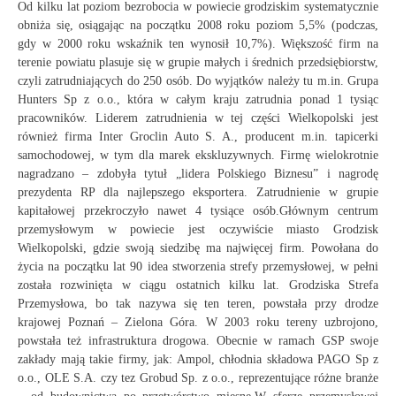
Od kilku lat poziom bezrobocia w powiecie grodziskim systematycznie
obniża się, osiągając na początku 2008 roku poziom 5,5% (podczas,
gdy w 2000 roku wskaźnik ten wynosił 10,7%). Większość firm na
terenie powiatu plasuje się w grupie małych i średnich przedsiębiorstw,
czyli zatrudniających do 250 osób. Do wyjątków należy tu m.in. Grupa
Hunters Sp z o.o., która w całym kraju zatrudnia ponad 1 tysiąc
pracowników. Liderem zatrudnienia w tej części Wielkopolski jest
również firma Inter Groclin Auto S. A., producent m.in. tapicerki
samochodowej, w tym dla marek ekskluzywnych. Firmę wielokrotnie
nagradzano – zdobyła tytuł „lidera Polskiego Biznesu” i nagrodę
prezydenta RP dla najlepszego eksportera. Zatrudnienie w grupie
kapitałowej przekroczyło nawet 4 tysiące osób.Głównym centrum
przemysłowym w powiecie jest oczywiście miasto Grodzisk
Wielkopolski, gdzie swoją siedzibę ma najwięcej firm. Powołana do
życia na początku lat 90 idea stworzenia strefy przemysłowej, w pełni
została rozwinięta w ciągu ostatnich kilku lat. Grodziska Strefa
Przemysłowa, bo tak nazywa się ten teren, powstała przy drodze
krajowej Poznań – Zielona Góra. W 2003 roku tereny uzbrojono,
powstała też infrastruktura drogowa. Obecnie w ramach GSP swoje
zakłady mają takie firmy, jak: Ampol, chłodnia składowa PAGO Sp z
o.o., OLE S.A. czy tez Grobud Sp. z o.o., reprezentujące różne branże