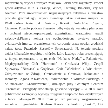
zapraszani są artyści z różnych zakątków Polski oraz zagranicy. Powiat
gościł artystów m.in. z Francji, Włoch, Ukrainy, Białorusi, czy też
Niemiec. Poza uwiecznianiem najpiękniejszych zakątków i obiektów
powiatu grodziskiego, artyści zwiedzają także ciekawe miejsca w
Wielkopolsce takie, jak: Gniezno, Kórnik, Gołuchów, Rogalin,
Cichowo. Ponadto podczas Plenerów odbywają się warsztaty plastyczne
z osobami niepełnosprawnymi, uczestnikami warsztatów terapii
zajęciowej.Plenery kończą się ogólnodostępną wystawą prac.Do
cyklicznych imprez, organizowanych corocznie przez powiat grodziski
należą także Przeglądy Zespołów Śpiewaczych. Na terenie powiatu
działa kilkanaście zespołów i chórów, które każdego roku prezentują się
w innym repertuarze, a są to: chór "Nutka w Nutkę" z Rakoniewic,
Międzyparafialny Chór "Harmonia" z Grodziska Wlkp., Zespół
Śpiewaczy "Biesiada" z Grąblewa, Chór "Wielisław" z Wielichowa,
Zdrojowianie ze Zdroju, Granowianie z Granowa, Jabłonianie z
Jabłonny, "Zgoda" z Kamieńca, "Wilkowianie" z Wilkowa Polskiego, a
od niedawna "Grodziszczanki", działające przy Gminnym Centrum
"Promessa". Przeglądy uświetniają gościnne występy – w 2007 roku
publiczność zachwyciły występy rosyjskich zespołów folklorystycznych
i tańca ludowego.W 2007 roku po raz pierwszy zorganizowano,
wspólnie z grodziskim Klubem Karate Kyokushin „Kanku”, Dni