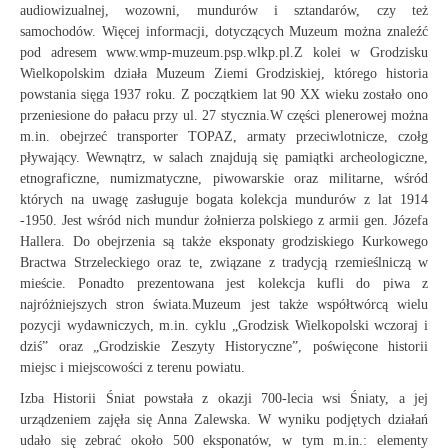
audiowizualnej, wozowni, mundurów i sztandarów, czy też
samochodów. Więcej informacji, dotyczących Muzeum można znaleźć
pod adresem www.wmp-muzeum.psp.wlkp.pl.Z kolei w Grodzisku
Wielkopolskim działa Muzeum Ziemi Grodziskiej, którego historia
powstania sięga 1937 roku. Z początkiem lat 90 XX wieku zostało ono
przeniesione do pałacu przy ul. 27 stycznia.W części plenerowej można
m.in. obejrzeć transporter TOPAZ, armaty przeciwlotnicze, czołg
pływający. Wewnątrz, w salach znajdują się pamiątki archeologiczne,
etnograficzne, numizmatyczne, piwowarskie oraz militarne, wśród
których na uwagę zasługuje bogata kolekcja mundurów z lat 1914
-1950. Jest wśród nich mundur żołnierza polskiego z armii gen. Józefa
Hallera. Do obejrzenia są także eksponaty grodziskiego Kurkowego
Bractwa Strzeleckiego oraz te, związane z tradycją rzemieślniczą w
mieście. Ponadto prezentowana jest kolekcja kufli do piwa z
najróżniejszych stron świata.Muzeum jest także współtwórcą wielu
pozycji wydawniczych, m.in. cyklu „Grodzisk Wielkopolski wczoraj i
dziś” oraz „Grodziskie Zeszyty Historyczne”, poświęcone historii
miejsc i miejscowości z terenu powiatu.
Izba Historii Śniat powstała z okazji 700-lecia wsi Śniaty, a jej
urządzeniem zajęła się Anna Zalewska. W wyniku podjętych działań
udało się zebrać około 500 eksponatów, w tym m.in.: elementy