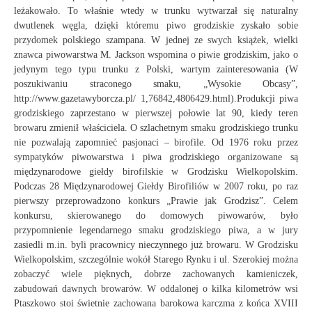
leżakowało. To właśnie wtedy w trunku wytwarzał się naturalny
dwutlenek węgla, dzięki któremu piwo grodziskie zyskało sobie
przydomek polskiego szampana. W jednej ze swych książek, wielki
znawca piwowarstwa M. Jackson wspomina o piwie grodziskim, jako o
jedynym tego typu trunku z Polski, wartym zainteresowania (W
poszukiwaniu straconego smaku, „Wysokie Obcasy”,
http://www.gazetawyborcza.pl/ 1,76842,4806429.html).Produkcji piwa
grodziskiego zaprzestano w pierwszej połowie lat 90, kiedy teren
browaru zmienił właściciela. O szlachetnym smaku grodziskiego trunku
nie pozwalają zapomnieć pasjonaci – birofile. Od 1976 roku przez
sympatyków piwowarstwa i piwa grodziskiego organizowane są
międzynarodowe giełdy birofilskie w Grodzisku Wielkopolskim.
Podczas 28 Międzynarodowej Giełdy Birofiliów w 2007 roku, po raz
pierwszy przeprowadzono konkurs „Prawie jak Grodzisz”. Celem
konkursu, skierowanego do domowych piwowarów, było
przypomnienie legendarnego smaku grodziskiego piwa, a w jury
zasiedli m.in. byli pracownicy nieczynnego już browaru. W Grodzisku
Wielkopolskim, szczególnie wokół Starego Rynku i ul. Szerokiej można
zobaczyć wiele pięknych, dobrze zachowanych kamieniczek,
zabudowań dawnych browarów. W oddalonej o kilka kilometrów wsi
Ptaszkowo stoi świetnie zachowana barokowa karczma z końca XVIII