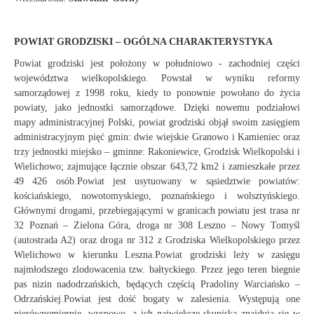
POWIAT GRODZISKI – OGÓLNA CHARAKTERYSTYKA
Powiat grodziski jest położony w południowo - zachodniej części
województwa wielkopolskiego. Powstał w wyniku reformy
samorządowej z 1998 roku, kiedy to ponownie powołano do życia
powiaty, jako jednostki samorządowe. Dzięki nowemu podziałowi
mapy administracyjnej Polski, powiat grodziski objął swoim zasięgiem
administracyjnym pięć gmin: dwie wiejskie Granowo i Kamieniec oraz
trzy jednostki miejsko – gminne: Rakoniewice, Grodzisk Wielkopolski i
Wielichowo; zajmujące łącznie obszar 643,72 km2 i zamieszkałe przez
49 426 osób.Powiat jest usytuowany w sąsiedztwie powiatów:
kościańskiego, nowotomyskiego, poznańskiego i wolsztyńskiego.
Głównymi drogami, przebiegającymi w granicach powiatu jest trasa nr
32 Poznań – Zielona Góra, droga nr 308 Leszno – Nowy Tomyśl
(autostrada A2) oraz droga nr 312 z Grodziska Wielkopolskiego przez
Wielichowo w kierunku Leszna.Powiat grodziski leży w zasięgu
najmłodszego zlodowacenia tzw. bałtyckiego. Przez jego teren biegnie
pas nizin nadodrzańskich, będących częścią Pradoliny Warciańsko –
Odrzańskiej.Powiat jest dość bogaty w zalesienia. Występują one
nierównomiernie, wyspowo, a ich największe skupiska znajdują się w