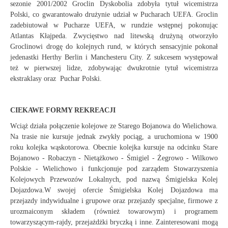
sezonie 2001/2002 Groclin Dyskobolia zdobyła tytuł wicemistrza
Polski, co gwarantowało drużynie udział w Pucharach UEFA. Groclin
zadebiutował w Pucharze UEFA, w rundzie wstępnej pokonując
Atlantas Kłajpeda. Zwycięstwo nad litewską drużyną otworzyło
Groclinowi drogę do kolejnych rund, w których sensacyjnie pokonał
jedenastki Herthy Berlin i Manchesteru City. Z sukcesem występował
też w pierwszej lidze, zdobywając dwukrotnie tytuł wicemistrza
ekstraklasy oraz Puchar Polski.
CIEKAWE FORMY REKREACJI
Wciąż działa połączenie kolejowe ze Starego Bojanowa do Wielichowa.
Na trasie nie kursuje jednak zwykły pociąg, a uruchomiona w 1900
roku kolejka wąskotorowa. Obecnie kolejka kursuje na odcinku Stare
Bojanowo - Robaczyn - Nietążkowo - Śmigiel - Żegrowo - Wilkowo
Polskie - Wielichowo i funkcjonuje pod zarządem Stowarzyszenia
Kolejowych Przewozów Lokalnych, pod nazwą Śmigielska Kolej
Dojazdowa.W swojej ofercie Śmigielska Kolej Dojazdowa ma
przejazdy indywidualne i grupowe oraz przejazdy specjalne, firmowe z
urozmaiconym składem (również towarowym) i programem
towarzyszącym-rajdy, przejażdżki bryczką i inne. Zainteresowani mogą