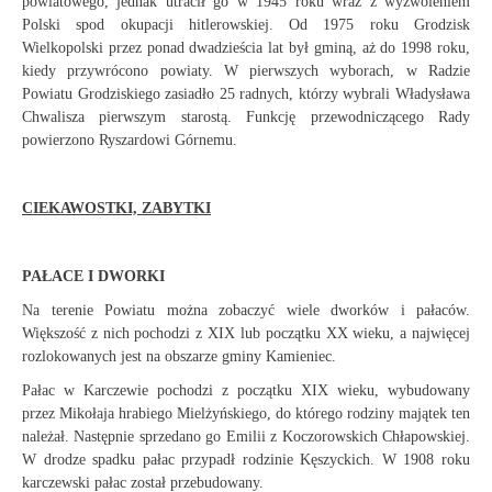
powiatowego, jednak utracił go w 1945 roku wraz z wyzwoleniem
Polski spod okupacji hitlerowskiej. Od 1975 roku Grodzisk
Wielkopolski przez ponad dwadzieścia lat był gminą, aż do 1998 roku,
kiedy przywrócono powiaty. W pierwszych wyborach, w Radzie
Powiatu Grodziskiego zasiadło 25 radnych, którzy wybrali Władysława
Chwalisza pierwszym starostą. Funkcję przewodniczącego Rady
powierzono Ryszardowi Górnemu.
CIEKAWOSTKI, ZABYTKI
PAŁACE I DWORKI
Na terenie Powiatu można zobaczyć wiele dworków i pałaców.
Większość z nich pochodzi z XIX lub początku XX wieku, a najwięcej
rozlokowanych jest na obszarze gminy Kamieniec.
Pałac w Karczewie pochodzi z początku XIX wieku, wybudowany
przez Mikołaja hrabiego Mielżyńskiego, do którego rodziny majątek ten
należał. Następnie sprzedano go Emilii z Koczorowskich Chłapowskiej.
W drodze spadku pałac przypadł rodzinie Kęszyckich. W 1908 roku
karczewski pałac został przebudowany.