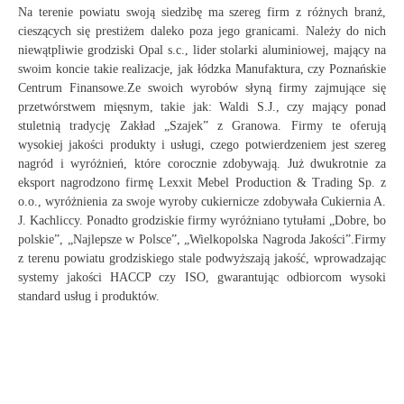
Na terenie powiatu swoją siedzibę ma szereg firm z różnych branż,
cieszących się prestiżem daleko poza jego granicami. Należy do nich
niewątpliwie grodziski Opal s.c., lider stolarki aluminiowej, mający na
swoim koncie takie realizacje, jak łódzka Manufaktura, czy Poznańskie
Centrum Finansowe.Ze swoich wyrobów słyną firmy zajmujące się
przetwórstwem mięsnym, takie jak: Waldi S.J., czy mający ponad
stuletnią tradycję Zakład „Szajek” z Granowa. Firmy te oferują
wysokiej jakości produkty i usługi, czego potwierdzeniem jest szereg
nagród i wyróżnień, które corocznie zdobywają. Już dwukrotnie za
eksport nagrodzono firmę Lexxit Mebel Production & Trading Sp. z
o.o., wyróżnienia za swoje wyroby cukiernicze zdobywała Cukiernia A.
J. Kachliccy. Ponadto grodziskie firmy wyróżniano tytułami „Dobre, bo
polskie”, „Najlepsze w Polsce”, „Wielkopolska Nagroda Jakości”.Firmy
z terenu powiatu grodziskiego stale podwyższają jakość, wprowadzając
systemy jakości HACCP czy ISO, gwarantując odbiorcom wysoki
standard usług i produktów.