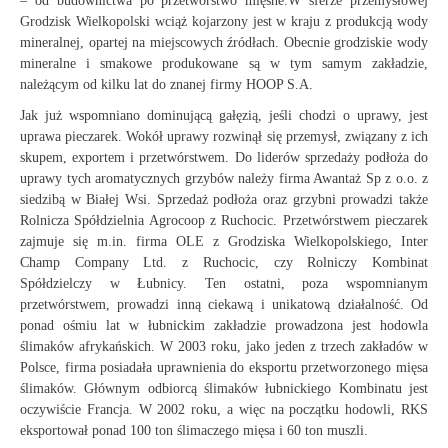
– od budownictwa po przetwórstwo mięsne.W sferze przemysłowej
Grodzisk Wielkopolski wciąż kojarzony jest w kraju z produkcją wody
mineralnej, opartej na miejscowych źródłach. Obecnie grodziskie wody
mineralne i smakowe produkowane są w tym samym zakładzie,
należącym od kilku lat do znanej firmy HOOP S.A.
Jak już wspomniano dominującą gałęzią, jeśli chodzi o uprawy, jest
uprawa pieczarek. Wokół uprawy rozwinął się przemysł, związany z ich
skupem, exportem i przetwórstwem. Do liderów sprzedaży podłoża do
uprawy tych aromatycznych grzybów należy firma Awantaż Sp z o.o. z
siedzibą w Białej Wsi. Sprzedaż podłoża oraz grzybni prowadzi także
Rolnicza Spółdzielnia Agrocoop z Ruchocic. Przetwórstwem pieczarek
zajmuje się m.in. firma OLE z Grodziska Wielkopolskiego, Inter
Champ Company Ltd. z Ruchocic, czy Rolniczy Kombinat
Spółdzielczy w Łubnicy. Ten ostatni, poza wspomnianym
przetwórstwem, prowadzi inną ciekawą i unikatową działalność. Od
ponad ośmiu lat w łubnickim zakładzie prowadzona jest hodowla
ślimaków afrykańskich. W 2003 roku, jako jeden z trzech zakładów w
Polsce, firma posiadała uprawnienia do eksportu przetworzonego mięsa
ślimaków. Głównym odbiorcą ślimaków łubnickiego Kombinatu jest
oczywiście Francja. W 2002 roku, a więc na początku hodowli, RKS
eksportował ponad 100 ton ślimaczego mięsa i 60 ton muszli.