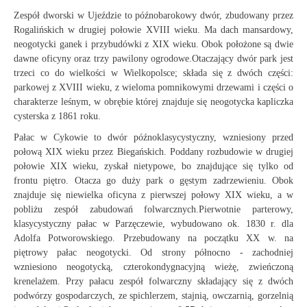
Zespół dworski w Ujeździe to późnobarokowy dwór, zbudowany przez
Rogalińskich w drugiej połowie XVIII wieku. Ma dach mansardowy,
neogotycki ganek i przybudówki z XIX wieku. Obok położone są dwie
dawne oficyny oraz trzy pawilony ogrodowe.Otaczający dwór park jest
trzeci co do wielkości w Wielkopolsce; składa się z dwóch części:
parkowej z XVIII wieku, z wieloma pomnikowymi drzewami i części o
charakterze leśnym, w obrębie której znajduje się neogotycka kapliczka
cysterska z 1861 roku.
Pałac w Cykowie to dwór późnoklasycystyczny, wzniesiony przed
połową XIX wieku przez Biegańskich. Poddany rozbudowie w drugiej
połowie XIX wieku, zyskał nietypowe, bo znajdujące się tylko od
frontu piętro. Otacza go duży park o gęstym zadrzewieniu. Obok
znajduje się niewielka oficyna z pierwszej połowy XIX wieku, a w
pobliżu zespół zabudowań folwarcznych.Pierwotnie parterowy,
klasycystyczny pałac w Parzęczewie, wybudowano ok. 1830 r. dla
Adolfa Potworowskiego. Przebudowany na początku XX w. na
piętrowy pałac neogotycki. Od strony północno - zachodniej
wzniesiono neogotycką, czterokondygnacyjną wieżę, zwieńczoną
krenelażem. Przy pałacu zespół folwarczny składający się z dwóch
podwórzy gospodarczych, ze spichlerzem, stajnią, owczarnią, gorzelnią