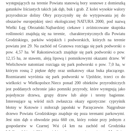
występujących na terenie Powiatu stanowią bory sosnowe z domieszką
gatunków liściastych takich jak dąb, buk i grab. Z kolei wysokie walory
przyrodnicze doliny Obry przyczyniły się do wytypowania jej do
obszarów europejskiej sieci ekologicznej NATURA 2000, pod nazwą
Wielki Łęg Obrzański.Najbardziej ciekawe i zróżnicowane skupiska
roślinności znajdują się na terenie, charakterystycznych dla Powiatu
Grodziskiego, parków wiejskich i podworskich, których na terenie
powiatu jest 29. Na zachód od Granowa rozciąga się park podworski o
pow. 4,57 ha. W Rakoniewicach znajduje się park podworski o pow.
12,15 ha, ze stawem, aleją lipową i pomnikowymi okazami drzew. W
Wielichowie natomiast rozciąga się park podworski o pow. 7,0 ha, w
którym rosną 2 piękne dęby oraz unikatowy okaz buka płaczącego.
Rozmiarami wyróżnia się park podworski w Ujeździe, trzeci co do
wielkości w Wielkopolsce.Nieco ponad 200 obiektów przyrodniczych
jest poddanych ochronie jako pomniki przyrody, które występują jako
pojedyncze drzewa, grupy drzew lub aleje i tereny bagienne.
Interesujące są wśród nich zwłaszcza okazy egzotyczne: cypryśnik
błotny w Kotowie i miłorząb japoński w Parzęczewie. Najgrubsze
drzewo Powiatu Grodziskiego znajduje się poza terenami parkowymi.
Jest nim dąb o obwodzie pnia 660 cm, który rośnie przy jednym z
gospodarstw w Czarnej Wsi (4 km na zachód od Grodziska