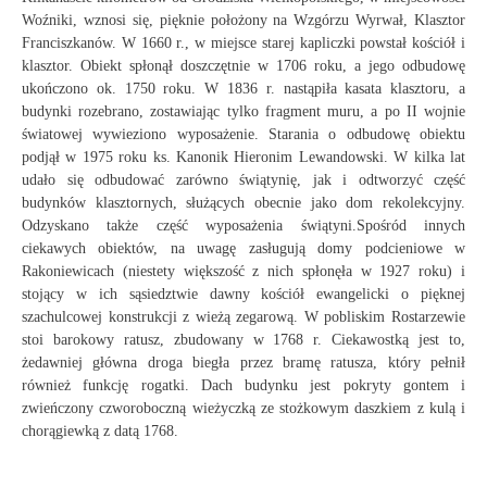
Woźniki, wznosi się, pięknie położony na Wzgórzu Wyrwał, Klasztor
Franciszkanów. W 1660 r., w miejsce starej kapliczki powstał kościół i
klasztor. Obiekt spłonął doszczętnie w 1706 roku, a jego odbudowę
ukończono ok. 1750 roku. W 1836 r. nastąpiła kasata klasztoru, a
budynki rozebrano, zostawiając tylko fragment muru, a po II wojnie
światowej wywieziono wyposażenie. Starania o odbudowę obiektu
podjął w 1975 roku ks. Kanonik Hieronim Lewandowski. W kilka lat
udało się odbudować zarówno świątynię, jak i odtworzyć część
budynków klasztornych, służących obecnie jako dom rekolekcyjny.
Odzyskano także część wyposażenia świątyni.Spośród innych
ciekawych obiektów, na uwagę zasługują domy podcieniowe w
Rakoniewicach (niestety większość z nich spłonęła w 1927 roku) i
stojący w ich sąsiedztwie dawny kościół ewangelicki o pięknej
szachulcowej konstrukcji z wieżą zegarową. W pobliskim Rostarzewie
stoi barokowy ratusz, zbudowany w 1768 r. Ciekawostką jest to,
żedawniej główna droga biegła przez bramę ratusza, który pełnił
również funkcję rogatki. Dach budynku jest pokryty gontem i
zwieńczony czworoboczną wieżyczką ze stożkowym daszkiem z kulą i
chorągiewką z datą 1768.