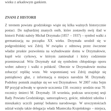
wieku z arkadowym gankiem.
ZNANI Z HISTORII
Z terenem powiatu grodziskiego wiąże się kilka ważnych historycznie
postaci. Do najbardziej znanych osób, które zostawiły swój ślad w
historii Polski należy Michał Drzymała (1857 – 1937) – symbol walki z
germanizacją na początku XX wieku. Drzymała urodził się w
podgrodziskiej wsi Zdrój. W związku z odmową przez ówczesne
władze pruskie pozwolenia na wybudowanie domu w Drzymałowie,
kupił wóz cyrkowy, w którym zamieszkał i który codziennie
przemieszczał. Wóz Drzymały stał się symbolem chłopskiego oporu
wobec zaborcy i walki o polskość. Obecnie w Drzymałowie można
zobaczyć replikę wozu. We wspomnianej wsi Zdrój znajduje się
pamiątkowy głaz, z informacją o miejscu narodzin M. Drzymały.
Podobny pomnik znajduje się we wsi Drzymałowo. W 2007 roku Sejm
RP przyjął uchwałę w sprawie uczczenia 150. rocznicy urodzin oraz 70.
rocznicy śmierci M. Drzymały. 18 września, podczas uroczystej sesji
Rady Powiatu Grodziskiego, samorządowcy, goście, młodzież szkolna i
mieszkańcy uczcili pamięć bohatera narodowego. W uroczystościach
udział wzięła także delegacja władz Miasteczka Krajeńskiego – miejsca,