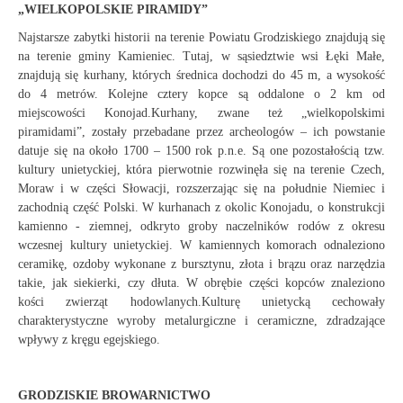
„WIELKOPOLSKIE PIRAMIDY”
Najstarsze zabytki historii na terenie Powiatu Grodziskiego znajdują się
na terenie gminy Kamieniec. Tutaj, w sąsiedztwie wsi Łęki Małe,
znajdują się kurhany, których średnica dochodzi do 45 m, a wysokość
do 4 metrów. Kolejne cztery kopce są oddalone o 2 km od
miejscowości Konojad.Kurhany, zwane też „wielkopolskimi
piramidami”, zostały przebadane przez archeologów – ich powstanie
datuje się na około 1700 – 1500 rok p.n.e. Są one pozostałością tzw.
kultury unietyckiej, która pierwotnie rozwinęła się na terenie Czech,
Moraw i w części Słowacji, rozszerzając się na południe Niemiec i
zachodnią część Polski. W kurhanach z okolic Konojadu, o konstrukcji
kamienno - ziemnej, odkryto groby naczelników rodów z okresu
wczesnej kultury unietyckiej. W kamiennych komorach odnaleziono
ceramikę, ozdoby wykonane z bursztynu, złota i brązu oraz narzędzia
takie, jak siekierki, czy dłuta. W obrębie części kopców znaleziono
kości zwierząt hodowlanych.Kulturę unietycką cechowały
charakterystyczne wyroby metalurgiczne i ceramiczne, zdradzające
wpływy z kręgu egejskiego.
GRODZISKIE BROWARNICTWO