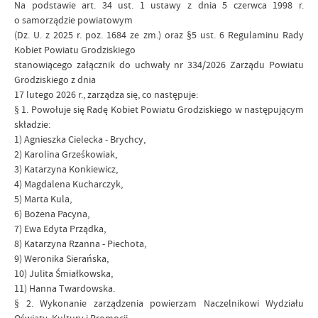
Na podstawie art. 34 ust. 1 ustawy z dnia 5 czerwca 1998 r.
o samorządzie powiatowym
(Dz. U. z 2025 r. poz. 1684 ze zm.) oraz §5 ust. 6 Regulaminu Rady
Kobiet Powiatu Grodziskiego
stanowiącego załącznik do uchwały nr 334/2026 Zarządu Powiatu
Grodziskiego z dnia
17 lutego 2026 r., zarządza się, co następuje:
§ 1. Powołuje się Radę Kobiet Powiatu Grodziskiego w następującym
składzie:
1) Agnieszka Cielecka - Brychcy,
2) Karolina Grześkowiak,
3) Katarzyna Konkiewicz,
4) Magdalena Kucharczyk,
5) Marta Kula,
6) Bożena Pacyna,
7) Ewa Edyta Prządka,
8) Katarzyna Rzanna - Piechota,
9) Weronika Sierańska,
10) Julita Śmiałkowska,
11) Hanna Twardowska.
§ 2. Wykonanie zarządzenia powierzam Naczelnikowi Wydziału