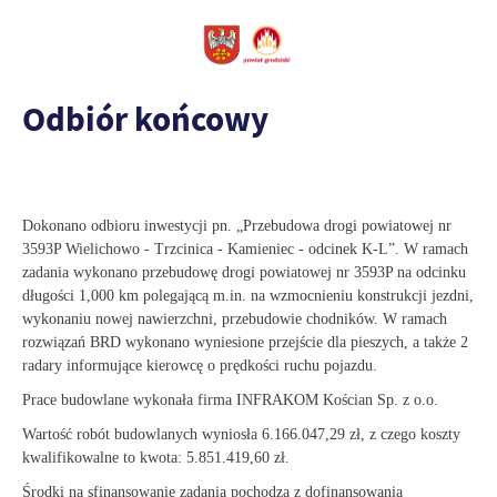
Odbiór końcowy
Dokonano odbioru inwestycji pn. „Przebudowa drogi powiatowej nr
3593P Wielichowo - Trzcinica - Kamieniec - odcinek K-L”. W ramach
zadania wykonano przebudowę drogi powiatowej nr 3593P na odcinku
długości 1,000 km polegającą m.in. na wzmocnieniu konstrukcji jezdni,
wykonaniu nowej nawierzchni, przebudowie chodników. W ramach
rozwiązań BRD wykonano wyniesione przejście dla pieszych, a także 2
radary informujące kierowcę o prędkości ruchu pojazdu.
Prace budowlane wykonała firma INFRAKOM Kościan Sp. z o.o.
Wartość robót budowlanych wyniosła 6.166.047,29 zł, z czego koszty
kwalifikowalne to kwota: 5.851.419,60 zł.
Środki na sfinansowanie zadania pochodzą z dofinansowania