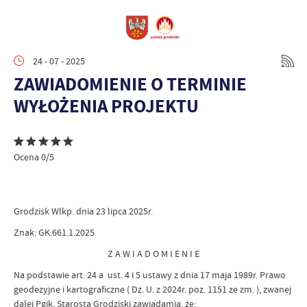
24 - 07 - 2025
ZAWIADOMIENIE O TERMINIE
WYŁOŻENIA PROJEKTU
Ocena 0/5
Grodzisk Wlkp. dnia 23 lipca 2025r.
Znak: GK.661.1.2025
Z A W I A D O M I E N I E
Na podstawie art. 24 a ust. 4 i 5 ustawy z dnia 17 maja 1989r. Prawo
geodezyjne i kartograficzne ( Dz. U. z 2024r. poz. 1151 ze zm. ), zwanej
dalej Pgik, Starosta Grodziski zawiadamia, że: