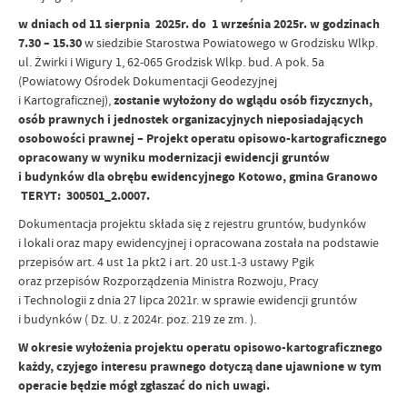
w dniach od 11 sierpnia 2025r. do 1 września 2025r. w godzinach
7.30 – 15.30
w siedzibie Starostwa Powiatowego w Grodzisku Wlkp.
ul. Żwirki i Wigury 1, 62-065 Grodzisk Wlkp. bud. A pok. 5a
(Powiatowy Ośrodek Dokumentacji Geodezyjnej
i Kartograficznej),
zostanie wyłożony do wglądu osób fizycznych,
osób prawnych i jednostek organizacyjnych nieposiadających
osobowości prawnej – Projekt operatu opisowo-kartograficznego
opracowany w wyniku modernizacji ewidencji gruntów
i budynków dla obrębu ewidencyjnego Kotowo, gmina Granowo
TERYT: 300501_2.0007.
Dokumentacja projektu składa się z rejestru gruntów, budynków
i lokali oraz mapy ewidencyjnej i opracowana została na podstawie
przepisów art. 4 ust 1a pkt2 i art. 20 ust.1-3 ustawy Pgik
oraz przepisów Rozporządzenia Ministra Rozwoju, Pracy
i Technologii z dnia 27 lipca 2021r. w sprawie ewidencji gruntów
i budynków ( Dz. U. z 2024r. poz. 219 ze zm. ).
W okresie wyłożenia projektu operatu opisowo-kartograficznego
każdy, czyjego interesu prawnego dotyczą dane ujawnione w tym
operacie będzie mógł zgłaszać do nich uwagi.