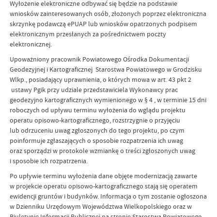
Wyłożenie elektroniczne odbywać się będzie na podstawie
wniosków zainteresowanych osób, złożonych poprzez elektroniczna
skrzynkę podawczą ePUAP lub wniosków opatrzonych podpisem
elektronicznym przesłanych za pośrednictwem poczty
elektronicznej.
Upoważniony pracownik Powiatowego Ośrodka Dokumentacji
Geodezyjnej i Kartograficznej Starostwa Powiatowego w Grodzisku
Wlkp., posiadający uprawnienia, o których mowa w art. 43 pkt 2
ustawy Pgik przy udziale przedstawiciela Wykonawcy prac
geodezyjno kartograficznych wymienionego w § 4 , w terminie 15 dni
roboczych od upływu terminu wyłożenia do wglądu projektu
operatu opisowo-kartograficznego, rozstrzygnie o przyjęciu
lub odrzuceniu uwag zgłoszonych do tego projektu, po czym
poinformuje zgłaszających o sposobie rozpatrzenia ich uwag
oraz sporządzi w protokole wzmiankę o treści zgłoszonych uwag
i sposobie ich rozpatrzenia.
Po upływie terminu wyłożenia dane objęte modernizacją zawarte
w projekcie operatu opisowo-kartograficznego stają się operatem
ewidencji gruntów i budynków. Informacja o tym zostanie ogłoszona
w Dzienniku Urzędowym Województwa Wielkopolskiego oraz w
Biuletynie Informacji Publicznej na stronie Starostwa Powiatowego