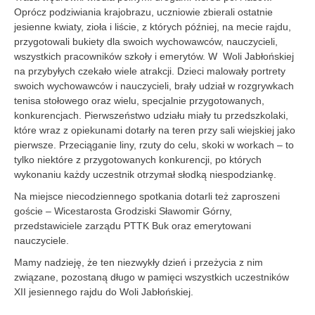
Oprócz podziwiania krajobrazu, uczniowie zbierali ostatnie
jesienne kwiaty, zioła i liście, z których później, na mecie rajdu,
przygotowali bukiety dla swoich wychowawców, nauczycieli,
wszystkich pracowników szkoły
i emerytów. W Woli Jabłońskiej
na przybyłych czekało wiele atrakcji. Dzieci malowały portrety
swoich wychowawców i nauczycieli, brały udział w rozgrywkach
tenisa stołowego oraz wielu, specjalnie przygotowanych,
konkurencjach. Pierwszeństwo udziału miały tu przedszkolaki,
które wraz z opiekunami dotarły na teren przy sali wiejskiej jako
pierwsze. Przeciąganie liny, rzuty do celu, skoki w workach – to
tylko niektóre z przygotowanych konkurencji, po których
wykonaniu każdy uczestnik otrzymał słodką niespodziankę.
Na miejsce niecodziennego spotkania dotarli też zaproszeni
goście – Wicestarosta Grodziski Sławomir Górny,
przedstawiciele zarządu PTTK Buk oraz emerytowani
nauczyciele.
Mamy nadzieję, że ten niezwykły dzień i przeżycia z nim
związane, pozostaną długo w pamięci wszystkich uczestników
XII jesiennego rajdu do Woli Jabłońskiej.