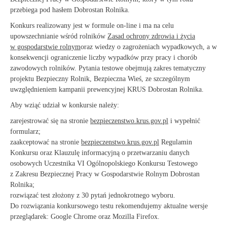
przebiega pod hasłem Dobrostan Rolnika.
Konkurs realizowany jest w formule on-line i ma na celu
upowszechnianie wśród rolników
Zasad ochrony zdrowia i życia
w gospodarstwie rolnym
oraz wiedzy o zagrożeniach wypadkowych, a w
konsekwencji ograniczenie liczby wypadków przy pracy i chorób
zawodowych rolników. Pytania testowe obejmują zakres tematyczny
projektu Bezpieczny Rolnik, Bezpieczna Wieś, ze szczególnym
uwzględnieniem kampanii prewencyjnej KRUS Dobrostan Rolnika.
Aby wziąć udział w konkursie należy:
zarejestrować się na stronie
bezpieczenstwo.krus.gov.pl
i wypełnić
formularz;
zaakceptować na stronie
bezpieczenstwo.krus.gov.pl
Regulamin
Konkursu oraz Klauzulę informacyjną o przetwarzaniu danych
osobowych Uczestnika VI Ogólnopolskiego Konkursu Testowego
z Zakresu Bezpiecznej Pracy w Gospodarstwie Rolnym Dobrostan
Rolnika;
rozwiązać test złożony z 30 pytań jednokrotnego wyboru.
Do rozwiązania konkursowego testu rekomendujemy aktualne wersje
przeglądarek: Google Chrome oraz Mozilla Firefox.