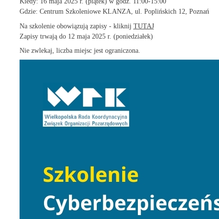
Kiedy: 16 maja 2025 r. (piątek) w godz. 11:00-15:00
Gdzie: Centrum Szkoleniowe KLANZA, ul. Poplińskich 12, Poznań
Na szkolenie obowiązują zapisy - kliknij
TUTAJ
Zapisy trwają do 12 maja 2025 r. (poniedziałek)
Nie zwlekaj, liczba miejsc jest ograniczona.