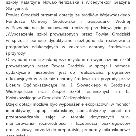
szkoły Katarzyna Nowak-Pierszalska i Wicedyrektor Grażyna
Skrzypczak.
Powiat Grodziski otrzymał dotację ze środków Wojewódzkiego
Funduszu Ochrony Środowiska i Gospodarki Wodnej
w Poznaniu na dofinansowanie realizacji przedsięwzięcia pn.
„Wyposażenie szkół prowadzonych przez Powiat Grodziski
w sprzęt i pomoce dydaktyczne niezbędne do realizowania
programów edukacyjnych w zakresie ochrony środowiska
i przyrody”.
Otrzymane środki zostaną wykorzystane na wyposażenie szkół
prowadzonych przez Powiat Grodziski w sprzęt i pomoce
dydaktyczne niezbędne jest do realizowania programów
edukacyjnych w zakresie ochrony środowiska i przyrody przez
Liceum Ogólnokształcące im. J. Słowackiego w Grodzisku
Wielkopolskim oraz Zespół Szkół Technicznych im. E.
Kwiatkowskiego w Grodzisku Wielkopolskim.
Dzięki dotacji możliwe było wyposażenie ekopracowni w monitor
interaktywny, laptop, mikroskopy, specjalistyczny sprzęt do
przeprowadzania zajęć w terenie dotyczących m.in.
monitorowania różnorodności i liczebności bezkręgowców
oraz zestawy narzędzi do preparatyki, preparaty mikroskopowe