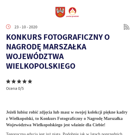
23 - 10 - 2020
KONKURS FOTOGRAFICZNY O
NAGRODĘ MARSZAŁKA
WOJEWÓDZTWA
WIELKOPOLSKIEGO
Ocena 0/5
Jeżeli lubisz robić zdjęcia lub masz w swojej kolekcji piękne kadry
z Wielkopolski, to Konkurs Fotograficzny o Nagrodę Marszałka
Województwa Wielkopolskiego jest właśnie dla Ciebie!
Tegoroczna edycja jest już piątą. Podobnie jak w latach poprzednich