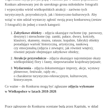
Konkurs adresowany jest do szerokiego grona miłośników fotografii
i wypoczynku wśród wielkopolskich atrakcji - zarówno tych
turystycznych, przyrodniczych, jak i historyczno-kulturowych. Aby
wziąć w nim udział wystarczy zgłosić swoją pracę konkursową (zestaw
3 fotografii) do jednej z trzech kategorii:
Zabytkowe obiekty -
zdjęcia ukazujące ruchome (np. parowozy,
drezyny) i nieruchome (np. zamki, pałace, dwory, kościoły,
klasztory, skanseny, muzea, ratusze, kopalnie, fabryki) obiekty
posiadające wartość historyczną, artystyczną, naukową
czy emocjonalną (zdjęcia z zewnątrz, jak również wnętrz);
również pejzaże obejmujące zabytkowe obiekty;
Atrakcje przyrodnicze -
zdjęcia ukazujące najcenniejsze okazy
wielkopolskiej flory i fauny, niepowtarzalne krajobrazy/pejzaże;
Wydarzenia -
zdjęcia dokumentujące imprezy, akcje, wystawy
plenerowe, festiwale, rajdy etc.,
o charakterze turystyczno-rekreacyjnym, kulturowym,
historycznym.
Co ważne – do Konkursu mogą być zgłaszane
zdjęcia wykonane
w Wielkopolsce w latach 2018-2020
.
Prace zgłoszone do Konkursu oceniane będą przez Kapitułę, w skład