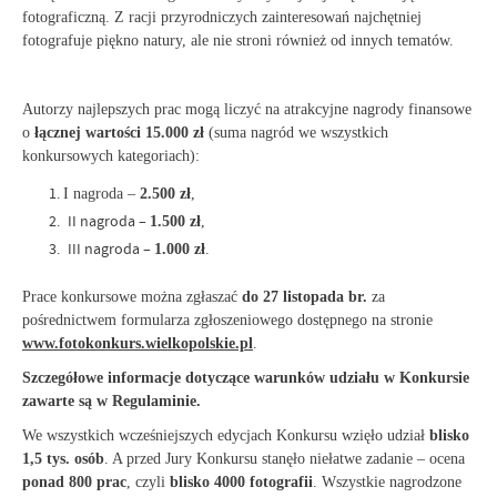
fotograficzną. Z racji przyrodniczych zainteresowań najchętniej
fotografuje piękno natury, ale nie stroni również od innych tematów.
Autorzy najlepszych prac mogą liczyć na atrakcyjne nagrody finansowe
o
łącznej wartości 15.000 zł
(suma nagród we wszystkich
konkursowych kategoriach):
I nagroda –
2.500 zł
,
II nagroda –
1.500 zł
,
III nagroda –
1.000 zł
.
Prace konkursowe można zgłaszać
do 27 listopada br.
za
pośrednictwem formularza zgłoszeniowego dostępnego na stronie
www.fotokonkurs.wielkopolskie.pl
.
Szczegółowe informacje dotyczące warunków udziału w Konkursie
zawarte są w Regulaminie.
We wszystkich wcześniejszych edycjach Konkursu wzięło udział
blisko
1,5 tys. osób
. A przed Jury Konkursu stanęło niełatwe zadanie – ocena
ponad 800 prac
, czyli
blisko 4000 fotografii
. Wszystkie nagrodzone