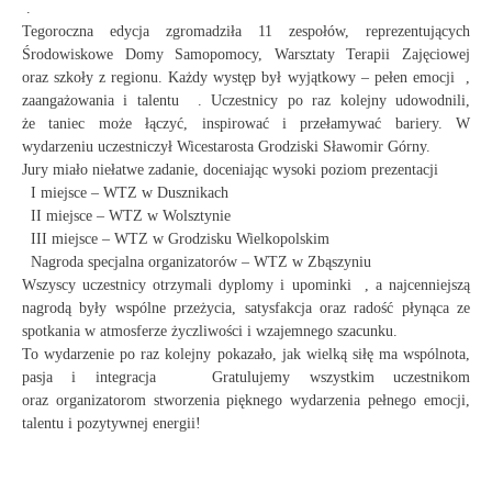
.
Tegoroczna edycja zgromadziła 11 zespołów, reprezentujących
Środowiskowe Domy Samopomocy, Warsztaty Terapii Zajęciowej
oraz szkoły z regionu. Każdy występ był wyjątkowy – pełen emocji ,
zaangażowania i talentu . Uczestnicy po raz kolejny udowodnili,
że taniec może łączyć, inspirować i przełamywać bariery. W
wydarzeniu uczestniczył Wicestarosta Grodziski Sławomir Górny.
Jury miało niełatwe zadanie, doceniając wysoki poziom prezentacji
I miejsce – WTZ w Dusznikach
II miejsce – WTZ w Wolsztynie
III miejsce – WTZ w Grodzisku Wielkopolskim
Nagroda specjalna organizatorów – WTZ w Zbąszyniu
Wszyscy uczestnicy otrzymali dyplomy i upominki , a najcenniejszą
nagrodą były wspólne przeżycia, satysfakcja oraz radość płynąca ze
spotkania w atmosferze życzliwości i wzajemnego szacunku.
To wydarzenie po raz kolejny pokazało, jak wielką siłę ma wspólnota,
pasja i integracja Gratulujemy wszystkim uczestnikom
oraz organizatorom stworzenia pięknego wydarzenia pełnego emocji,
talentu i pozytywnej energii!