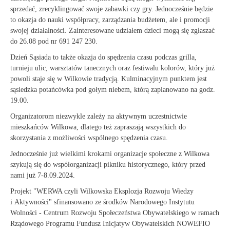
sprzedać, zrecyklingować swoje zabawki czy gry. Jednocześnie będzie
to okazja do nauki współpracy, zarządzania budżetem, ale i promocji
swojej działalności. Zainteresowane udziałem dzieci mogą się zgłaszać
do 26.08 pod nr 691 247 230.
Dzień Sąsiada to także okazja do spędzenia czasu podczas grilla,
turnieju ulic, warsztatów tanecznych oraz festiwalu kolorów, który już
powoli staje się w Wilkowie tradycją. Kulminacyjnym punktem jest
sąsiedzka potańcówka pod gołym niebem, którą zaplanowano na godz.
19.00.
Organizatorom niezwykle zależy na aktywnym uczestnictwie
mieszkańców Wilkowa, dlatego też zapraszają wszystkich do
skorzystania z możliwości wspólnego spędzenia czasu.
Jednocześnie już wielkimi krokami organizacje społeczne z Wilkowa
szykują się do współorganizacji pikniku historycznego, który przed
nami już 7-8.09.2024.
Projekt "WERWA czyli Wilkowska Eksplozja Rozwoju Wiedzy
i Aktywności" sfinansowano ze środków Narodowego Instytutu
Wolności - Centrum Rozwoju Społeczeństwa Obywatelskiego w ramach
Rządowego Programu Fundusz Inicjatyw Obywatelskich NOWEFIO