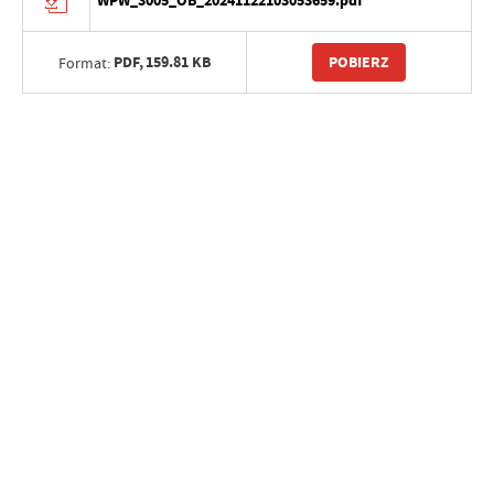
WPW_3005_OB_20241122103053659.pdf
PDF,
159.81 KB
POBIERZ
Format: